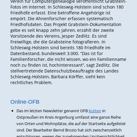
Verein für Computergenealogie veröffentlicht Grabstein-
Fotos im Internet. In Schleswig-Holstein sind schon 180
Friedhöfe erfasst. Eine betroffene Angehörige ist
empört. Die Ahnenforscher erfassen systematisch
Friedhofsdaten. Das Projekt Grabstein-Dokumentation
gebe es seit knapp zehn Jahren, erzählt der zweite
Vorsitzende des Vereins, Jesper Zedlitz. Es sind
Freiwillige, die die Grabsteine fotografieren. In
Schleswig-Holstein sind bereits 180 Friedhöfe im
Datenbestand, bundesweit 3.000. “Das ist für
Familienforscher, die nicht wissen, wo ein Familienname
noch zu finden ist, hochinteressant”, sagt Zedlitz. Die
stellvertretende Datenschutzbeauftragte des Landes
Schleswig-Holstein, Barbara Körffer, sieht kein
rechtliches Problem.
Online-OFB
Das im letzten Newsletter genannt OFB
Kutten
in
Ostpreußen im Kreis Angerburg umfasst eine ganze Reihe
von Orten und Wohnplätze, die auf der Startseite aufgelistet
sind. Der Bearbeiter Bernd Brozio hat sich zwischenzeitlich
entschlossen, wegen der zunehmenden Unübersichtlichkeit