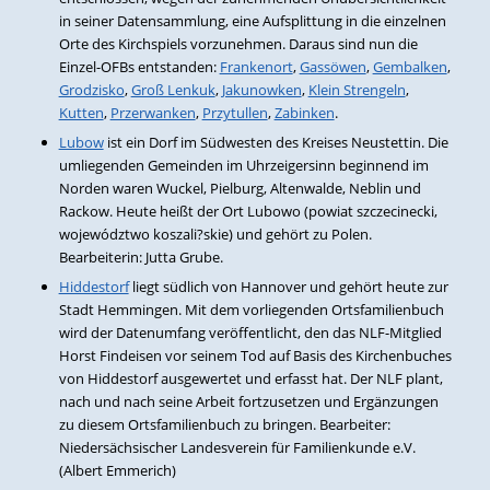
in seiner Datensammlung, eine Aufsplittung in die einzelnen
Orte des Kirchspiels vorzunehmen. Daraus sind nun die
Einzel-OFBs entstanden:
Frankenort
,
Gassöwen
,
Gembalken
,
Grodzisko
,
Groß Lenkuk
,
Jakunowken
,
Klein Strengeln
,
Kutten
,
Przerwanken
,
Przytullen
,
Zabinken
.
Lubow
ist ein Dorf im Südwesten des Kreises Neustettin. Die
umliegenden Gemeinden im Uhrzeigersinn beginnend im
Norden waren Wuckel, Pielburg, Altenwalde, Neblin und
Rackow. Heute heißt der Ort Lubowo (powiat szczecinecki,
województwo koszali?skie) und gehört zu Polen.
Bearbeiterin: Jutta Grube.
Hiddestorf
liegt südlich von Hannover und gehört heute zur
Stadt Hemmingen. Mit dem vorliegenden Ortsfamilienbuch
wird der Datenumfang veröffentlicht, den das NLF-Mitglied
Horst Findeisen vor seinem Tod auf Basis des Kirchenbuches
von Hiddestorf ausgewertet und erfasst hat. Der NLF plant,
nach und nach seine Arbeit fortzusetzen und Ergänzungen
zu diesem Ortsfamilienbuch zu bringen. Bearbeiter:
Niedersächsischer Landesverein für Familienkunde e.V.
(Albert Emmerich)