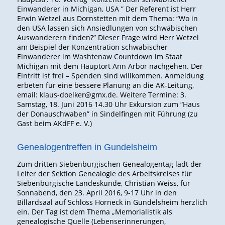
Einwanderer in Michigan, USA ” Der Referent ist Herr
Erwin Wetzel aus Dornstetten mit dem Thema: “Wo in
den USA lassen sich Ansiedlungen von schwäbischen
Auswanderern finden?” Dieser Frage wird Herr Wetzel
am Beispiel der Konzentration schwäbischer
Einwanderer im Washtenaw Countdown im Staat
Michigan mit dem Hauptort Ann Arbor nachgehen. Der
Eintritt ist frei – Spenden sind willkommen. Anmeldung
erbeten für eine bessere Planung an die AK-Leitung,
email: klaus-doelker@gmx.de. Weitere Termine: 3.
Samstag, 18. Juni 2016 14.30 Uhr Exkursion zum “Haus
der Donauschwaben” in Sindelfingen mit Führung (zu
Gast beim AKdFF e. V.)
Genealogentreffen in Gundelsheim
Zum dritten Siebenbürgischen Genealogentag lädt der
Leiter der Sektion Genealogie des Arbeitskreises für
Siebenbürgische Landeskunde, Christian Weiss, für
Sonnabend, den 23. April 2016, 9-17 Uhr in den
Billardsaal auf Schloss Horneck in Gundelsheim herzlich
ein. Der Tag ist dem Thema „Memorialistik als
genealogische Quelle (Lebenserinnerungen,