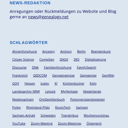
NEWS-REDAKTION
Anregungen oder Rückmeldungen zu Website und Blog
gerne an
news@genealogy.net
SCHLAGWÖRTER
Ahnenforschung
Ancestry
Archion
Berlin
Brandenburg
Citizen Science
CompGen
DAGV
DES
Digitalisierung
Discourse
DNA
Familienforschung
FamilySearch
Frankreich
GEDCOM
Genealogentag
Genealogie
GenWiki
GOV
Hessen
Juden
KI
Kirchenbücher
Köln
Landesarchiv NRW
Leipzig
MyHeritage
Niederlande
Niedersachsen
Ortsfamilienbuch
Personenstandsregister
Polen
Rheinland-Pfalz
RootsTech
Sachsen
Sachsen-Anhalt
Schweden
Transkribus
Wochenvorschau
YouTube
Zoom-Meeting
Zoom-Meetings
Österreich