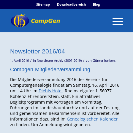
Sitemap
Downloadbereich
Blog
Newsletter 2016/04
/
/
1. April 2016
in
Newsletter Archiv (2001-2019)
von
Günter Junkers
Compgen-Mitgliederversammlung
Die Mitgliederversammlung 2016 des Vereins für
Computergenealogie findet am Samstag, 16. April 2016
um 14 Uhr im
Diehls Hotel
, Rheinsteigufer 1, 56077
Koblenz-Ehrenbreitstein, statt. Ein attraktives
Begleitprogramm mit Vorträgen am Vormittag,
Führungen im Landeshauptarchiv und auf der Festung
und gemeinsamen Beisammensein ist vorbereitet. Alle
Informationen dazu sind im
Genealogischen Kalender
zu finden. Um Anmeldung wird gebeten.