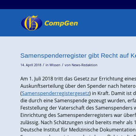
Samenspenderregister gibt Recht auf 
/
/
14. April 2018
in
Wissen
von
News-Redaktion
Am 1. Juli 2018 tritt das Gesetz zur Errichtung e
Auskunftserteilung über den Spender nach hete
(
Samenspenderregistergesetz
) in Kraft. Damit ist 
die durch eine Samenspende gezeugt wurden, erfa
Feststellung der Vaterschaft des Samenspenders w
Einrichtung des Samenspenderregisters war überf
zulässig.
Nach Schätzungen sind bereits mehr al
Deutsche Institut für Medizinische Dokumentation