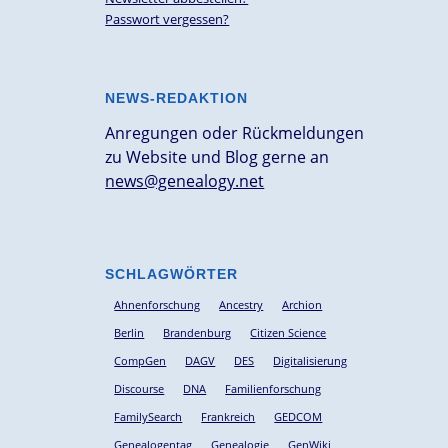
Passwort vergessen?
NEWS-REDAKTION
Anregungen oder Rückmeldungen
zu Website und Blog gerne an
news@genealogy.net
SCHLAGWÖRTER
Ahnenforschung
Ancestry
Archion
Berlin
Brandenburg
Citizen Science
CompGen
DAGV
DES
Digitalisierung
Discourse
DNA
Familienforschung
FamilySearch
Frankreich
GEDCOM
Genealogentag
Genealogie
GenWiki