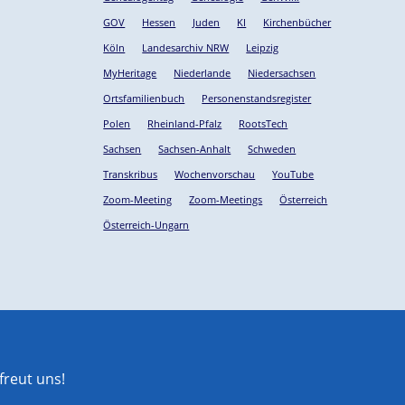
GOV
Hessen
Juden
KI
Kirchenbücher
Köln
Landesarchiv NRW
Leipzig
MyHeritage
Niederlande
Niedersachsen
Ortsfamilienbuch
Personenstandsregister
Polen
Rheinland-Pfalz
RootsTech
Sachsen
Sachsen-Anhalt
Schweden
Transkribus
Wochenvorschau
YouTube
Zoom-Meeting
Zoom-Meetings
Österreich
Österreich-Ungarn
reut uns!