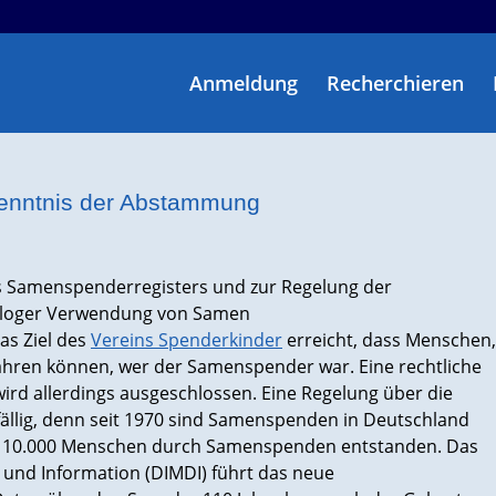
Anmeldung
Recherchieren
Kenntnis der Abstammung
ines Samenspenderregisters und zur Regelung der
rologer Verwendung von Samen
das Ziel des
Vereins Spenderkinder
erreicht, dass Menschen,
hren können, wer der Samenspender war. Eine rechtliche
ird allerdings ausgeschlossen. Eine Regelung über die
ällig, denn seit 1970 sind Samenspenden in Deutschland
s 110.000 Menschen durch Samenspenden entstanden. Das
 und Information (DIMDI) führt das neue