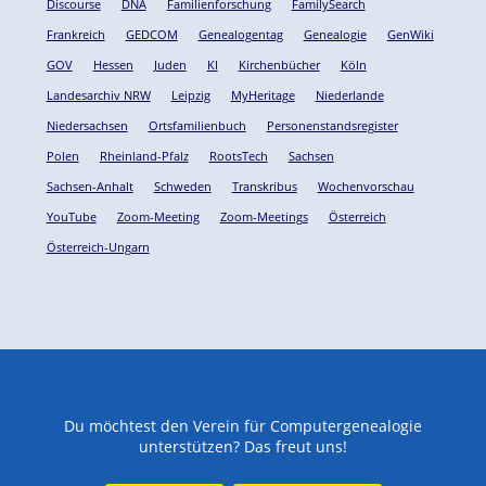
Discourse
DNA
Familienforschung
FamilySearch
Frankreich
GEDCOM
Genealogentag
Genealogie
GenWiki
GOV
Hessen
Juden
KI
Kirchenbücher
Köln
Landesarchiv NRW
Leipzig
MyHeritage
Niederlande
Niedersachsen
Ortsfamilienbuch
Personenstandsregister
Polen
Rheinland-Pfalz
RootsTech
Sachsen
Sachsen-Anhalt
Schweden
Transkribus
Wochenvorschau
YouTube
Zoom-Meeting
Zoom-Meetings
Österreich
Österreich-Ungarn
Du möchtest den Verein für Computergenealogie
unterstützen? Das freut uns!