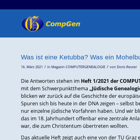
Was ist eine Ketubba? Was ein Mohelb
/
/
16. März 2021
in
Magazin COMPUTERGENEALOGIE
von
Doris Reuter
Die Antworten stehen im
Heft 1/2021 der COMP
mit dem Schwerpunktthema
„Jüdische Genealogi
blicken wir zurück auf die Geschichte der europäi
Spuren sich bis heute in der DNA zeigen – selbst b
nur einzelne jüdische Vorfahren haben. Und wir bl
das im 18. Jahrhundert offenbar eine zentrale Anlau
war, die zum Christentum übertreten wollten.
Das aktuelle Heft zeigt auch eine von der TU Graz e