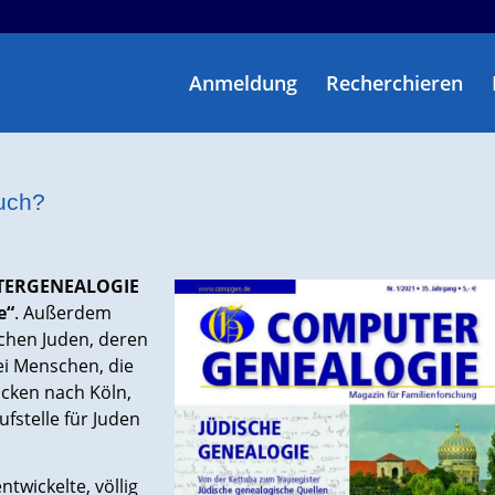
Anmeldung
Recherchieren
uch?
UTERGENEALOGIE
e“
. Außerdem
schen Juden, deren
ei Menschen, die
icken nach Köln,
fstelle für Juden
ntwickelte, völlig