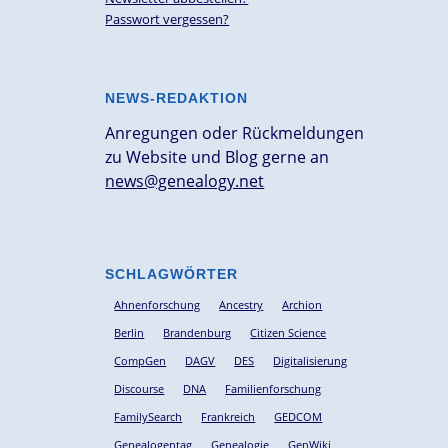
Passwort vergessen?
NEWS-REDAKTION
Anregungen oder Rückmeldungen
zu Website und Blog gerne an
news@genealogy.net
SCHLAGWÖRTER
Ahnenforschung
Ancestry
Archion
Berlin
Brandenburg
Citizen Science
CompGen
DAGV
DES
Digitalisierung
Discourse
DNA
Familienforschung
FamilySearch
Frankreich
GEDCOM
Genealogentag
Genealogie
GenWiki