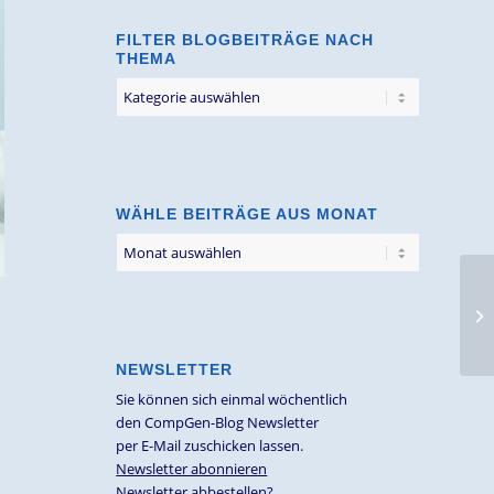
FILTER BLOGBEITRÄGE NACH
THEMA
Filter
Blogbeiträge
nach
Thema
WÄHLE BEITRÄGE AUS MONAT
“U
Fa
Me
NEWSLETTER
Sie können sich einmal wöchentlich
den CompGen-Blog Newsletter
per E-Mail zuschicken lassen.
Newsletter abonnieren
Newsletter abbestellen?