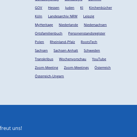
GOV
Hessen
Juden
KI
Kirchenbücher
Köln
Landesarchiv NRW
Leipzig
MyHeritage
Niederlande
Niedersachsen
Ortsfamilienbuch
Personenstandsregister
Polen
Rheinland-Pfalz
RootsTech
Sachsen
Sachsen-Anhalt
Schweden
Transkribus
Wochenvorschau
YouTube
Zoom-Meeting
Zoom-Meetings
Österreich
Österreich-Ungarn
reut uns!