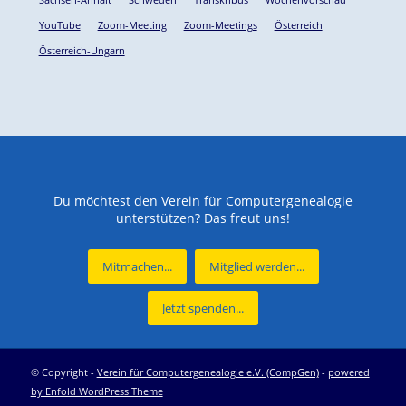
YouTube
Zoom-Meeting
Zoom-Meetings
Österreich
Österreich-Ungarn
Du möchtest den Verein für Computergenealogie
unterstützen? Das freut uns!
Mitmachen...
Mitglied werden...
Jetzt spenden...
© Copyright -
Verein für Computergenealogie e.V. (CompGen)
-
powered
by Enfold WordPress Theme