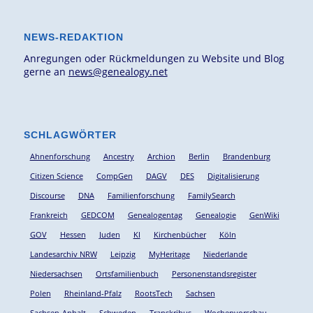
NEWS-REDAKTION
Anregungen oder Rückmeldungen zu Website und Blog
gerne an
news@genealogy.net
SCHLAGWÖRTER
Ahnenforschung
Ancestry
Archion
Berlin
Brandenburg
Citizen Science
CompGen
DAGV
DES
Digitalisierung
Discourse
DNA
Familienforschung
FamilySearch
Frankreich
GEDCOM
Genealogentag
Genealogie
GenWiki
GOV
Hessen
Juden
KI
Kirchenbücher
Köln
Landesarchiv NRW
Leipzig
MyHeritage
Niederlande
Niedersachsen
Ortsfamilienbuch
Personenstandsregister
Polen
Rheinland-Pfalz
RootsTech
Sachsen
Sachsen-Anhalt
Schweden
Transkribus
Wochenvorschau