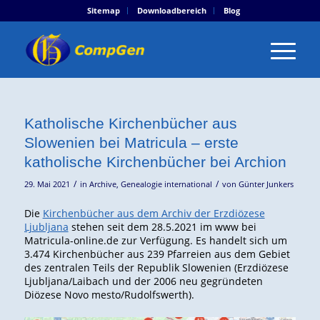
Sitemap
Downloadbereich
Blog
Katholische Kirchenbücher aus
Slowenien bei Matricula – erste
katholische Kirchenbücher bei Archion
/
/
29. Mai 2021
in
Archive
,
Genealogie international
von
Günter Junkers
Die
Kirchenbücher aus dem Archiv der Erzdiözese
Ljubljana
stehen seit dem 28.5.2021 im www bei
Matricula-online.de zur Verfügung. Es handelt sich um
3.474 Kirchenbücher aus 239 Pfarreien aus dem Gebiet
des zentralen Teils der Republik Slowenien (Erzdiözese
Ljubljana/Laibach und der 2006 neu gegründeten
Diözese Novo mesto/Rudolfswerth).