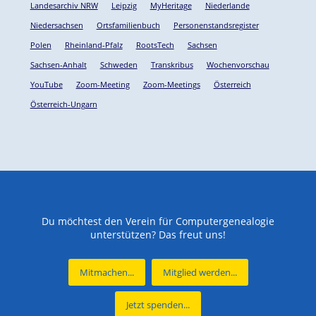
Landesarchiv NRW
Leipzig
MyHeritage
Niederlande
Niedersachsen
Ortsfamilienbuch
Personenstandsregister
Polen
Rheinland-Pfalz
RootsTech
Sachsen
Sachsen-Anhalt
Schweden
Transkribus
Wochenvorschau
YouTube
Zoom-Meeting
Zoom-Meetings
Österreich
Österreich-Ungarn
Du möchtest den Verein für Computergenealogie
unterstützen? Das freut uns!
Mitmachen...
Mitglied werden...
Jetzt spenden...