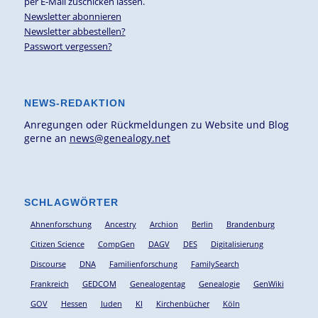
per E-Mail zuschicken lassen.
Newsletter abonnieren
Newsletter abbestellen?
Passwort vergessen?
NEWS-REDAKTION
Anregungen oder Rückmeldungen zu Website und Blog
gerne an
news@genealogy.net
SCHLAGWÖRTER
Ahnenforschung
Ancestry
Archion
Berlin
Brandenburg
Citizen Science
CompGen
DAGV
DES
Digitalisierung
Discourse
DNA
Familienforschung
FamilySearch
Frankreich
GEDCOM
Genealogentag
Genealogie
GenWiki
GOV
Hessen
Juden
KI
Kirchenbücher
Köln