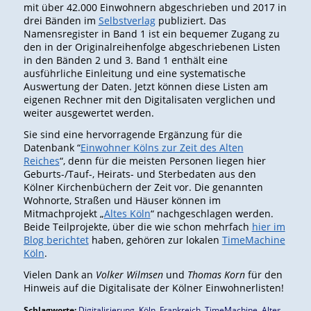
mit über 42.000 Einwohnern abgeschrieben und 2017 in
drei Bänden im
Selbstverlag
publiziert. Das
Namensregister in Band 1 ist ein bequemer Zugang zu
den in der Originalreihenfolge abgeschriebenen Listen
in den Bänden 2 und 3. Band 1 enthält eine
ausführliche Einleitung und eine systematische
Auswertung der Daten. Jetzt können diese Listen am
eigenen Rechner mit den Digitalisaten verglichen und
weiter ausgewertet werden.
Sie sind eine hervorragende Ergänzung für die
Datenbank “
Einwohner Kölns zur Zeit des Alten
Reiches
“, denn für die meisten Personen liegen hier
Geburts-/Tauf-, Heirats- und Sterbedaten aus den
Kölner Kirchenbüchern der Zeit vor. Die genannten
Wohnorte, Straßen und Häuser können im
Mitmachprojekt „
Altes Köln
“ nachgeschlagen werden.
Beide Teilprojekte, über die wie schon mehrfach
hier im
Blog berichtet
haben, gehören zur lokalen
TimeMachine
Köln
.
Vielen Dank an
Volker Wilmsen
und
Thomas Korn
für den
Hinweis auf die Digitalisate der Kölner Einwohnerlisten!
Schlagworte:
Digitalisierung
,
Köln
,
Frankreich
,
TimeMachine
,
Altes