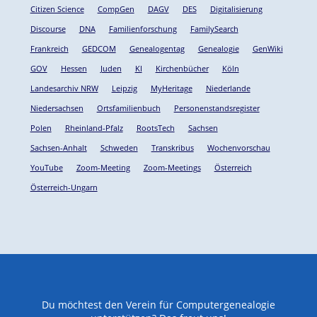
Citizen Science
CompGen
DAGV
DES
Digitalisierung
Discourse
DNA
Familienforschung
FamilySearch
Frankreich
GEDCOM
Genealogentag
Genealogie
GenWiki
GOV
Hessen
Juden
KI
Kirchenbücher
Köln
Landesarchiv NRW
Leipzig
MyHeritage
Niederlande
Niedersachsen
Ortsfamilienbuch
Personenstandsregister
Polen
Rheinland-Pfalz
RootsTech
Sachsen
Sachsen-Anhalt
Schweden
Transkribus
Wochenvorschau
YouTube
Zoom-Meeting
Zoom-Meetings
Österreich
Österreich-Ungarn
Du möchtest den Verein für Computergenealogie