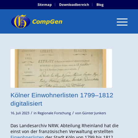
Sitemap
Downloadbereich
Blog
Kölner Einwohnerlisten 1799–1812
digitalisiert
/
/
16. Juli 2023
in
Regionale Forschung
von
Günter Junkers
Das Landesarchiv NRW, Abteilung Rheinland hat die
einst von der französischen Verwaltung erstellten
Einwohnerlisten
der Stadt Köln von 1799 bis 1812