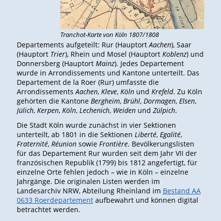
Tranchot-Karte von Köln 1807/1808
Departements aufgeteilt: Rur (Hauptort
Aachen
), Saar
(Hauptort
Trier
), Rhein und Mosel (Hauptort
Koblenz
) und
Donnersberg (Hauptort
Mainz
). Jedes Departement
wurde in Arrondissements und Kantone unterteilt. Das
Departement de la Roer (Rur) umfasste die
Arrondissements
Aachen
,
Kleve
,
Köln
und
Krefeld
. Zu Köln
gehörten die Kantone
Bergheim
,
Brühl
,
Dormagen
,
Elsen
,
Jülich
,
Kerpen
,
Köln
,
Lechenich
,
Weiden
und
Zülpich
.
Die Stadt Köln wurde zunächst in vier Sektionen
unterteilt, ab 1801 in die Sektionen
Liberté
,
Egalité
,
Fraternité
,
Réunion
sowie
Frontière
. Bevölkerungslisten
für das Departement Rur wurden seit dem Jahr VII der
französischen Republik (1799) bis 1812 angefertigt, für
einzelne Orte fehlen jedoch – wie in Köln – einzelne
Jahrgänge. Die originalen Listen werden im
Landesarchiv NRW, Abteilung Rheinland im
Bestand AA
0633 Roerdepartement
aufbewahrt und können digital
betrachtet werden.