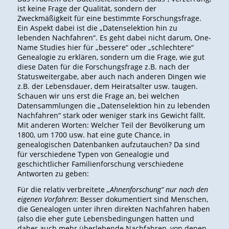
ist keine Frage der Qualität, sondern der
Zweckmäßigkeit für eine bestimmte Forschungsfrage.
Ein Aspekt dabei ist die „Datenselektion hin zu
lebenden Nachfahren“. Es geht dabei nicht darum, One-
Name Studies hier für „bessere“ oder „schlechtere“
Genealogie zu erklären, sondern um die Frage, wie gut
diese Daten für die Forschungsfrage z.B. nach der
Statusweitergabe, aber auch nach anderen Dingen wie
z.B. der Lebensdauer, dem Heiratsalter usw. taugen.
Schauen wir uns erst die Frage an, bei welchen
Datensammlungen die „Datenselektion hin zu lebenden
Nachfahren“ stark oder weniger stark ins Gewicht fällt.
Mit anderen Worten: Welcher Teil der Bevölkerung um
1800, um 1700 usw. hat eine gute Chance, in
genealogischen Datenbanken aufzutauchen? Da sind
für verschiedene Typen von Genealogie und
geschichtlicher Familienforschung verschiedene
Antworten zu geben:
Für die relativ verbreitete
„Ahnenforschung“ nur nach den
eigenen Vorfahren
: Besser dokumentiert sind Menschen,
die Genealogen unter ihren direkten Nachfahren haben
(also die eher gute Lebensbedingungen hatten und
daher auch mehr überlebende Nachfahren, von denen