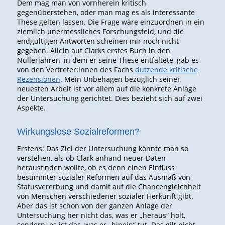
Dem mag man von vornherein kritisch
gegenüberstehen, oder man mag es als interessante
These gelten lassen. Die Frage wäre einzuordnen in ein
ziemlich unermessliches Forschungsfeld, und die
endgültigen Antworten scheinen mir noch nicht
gegeben. Allein auf Clarks erstes Buch in den
Nullerjahren, in dem er seine These entfaltete, gab es
von den Vertreter:innen des Fachs
dutzende kritische
Rezensionen
. Mein Unbehagen bezüglich seiner
neuesten Arbeit ist vor allem auf die konkrete Anlage
der Untersuchung gerichtet. Dies bezieht sich auf zwei
Aspekte.
Wirkungslose Sozialreformen?
Erstens: Das Ziel der Untersuchung könnte man so
verstehen, als ob Clark anhand neuer Daten
herausfinden wollte, ob es denn einen Einfluss
bestimmter sozialer Reformen auf das Ausmaß von
Statusvererbung und damit auf die Chancengleichheit
von Menschen verschiedener sozialer Herkunft gibt.
Aber das ist schon von der ganzen Anlage der
Untersuchung her nicht das, was er „heraus“ holt,
sondern: es ist das, was er „hinein“ tut. Das gilt nicht