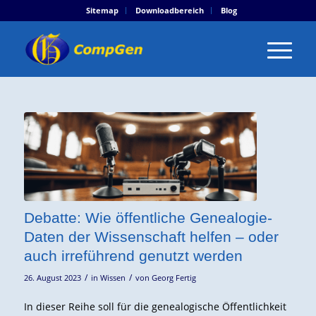
Sitemap
Downloadbereich
Blog
Debatte: Wie öffentliche Genealogie-
Daten der Wissenschaft helfen – oder
auch irreführend genutzt werden
/
/
26. August 2023
in
Wissen
von
Georg Fertig
In dieser Reihe soll für die genealogische Öffentlichkeit