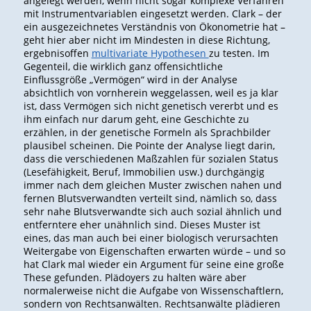
angelegt werden, wenn nicht sogar komplexe Verfahren
mit Instrumentvariablen eingesetzt werden. Clark – der
ein ausgezeichnetes Verständnis von Ökonometrie hat –
geht hier aber nicht im Mindesten in diese Richtung,
ergebnisoffen
multivariate Hypothesen
zu testen. Im
Gegenteil, die wirklich ganz offensichtliche
Einflussgröße „Vermögen“ wird in der Analyse
absichtlich von vornherein weggelassen, weil es ja klar
ist, dass Vermögen sich nicht genetisch vererbt und es
ihm einfach nur darum geht, eine Geschichte zu
erzählen, in der genetische Formeln als Sprachbilder
plausibel scheinen. Die Pointe der Analyse liegt darin,
dass die verschiedenen Maßzahlen für sozialen Status
(Lesefähigkeit, Beruf, Immobilien usw.) durchgängig
immer nach dem gleichen Muster zwischen nahen und
fernen Blutsverwandten verteilt sind, nämlich so, dass
sehr nahe Blutsverwandte sich auch sozial ähnlich und
entferntere eher unähnlich sind. Dieses Muster ist
eines, das man auch bei einer biologisch verursachten
Weitergabe von Eigenschaften erwarten würde – und so
hat Clark mal wieder ein Argument für seine eine große
These gefunden. Plädoyers zu halten wäre aber
normalerweise nicht die Aufgabe von Wissenschaftlern,
sondern von Rechtsanwälten. Rechtsanwälte plädieren