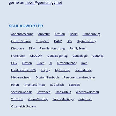
gerne an
news@genealogy.net
SCHLAGWÖRTER
Ahnenforschung
Ancestry
Archion
Berlin
Brandenburg
Citizen Science
CompGen
DAGV
DES
Digitalisierung
Discourse
DNA
Familienforschung
FamilySearch
Frankreich
GEDCOM
Genealogentag
Genealogie
GenWiki
GOV
Hessen
Juden
KI
Kirchenbücher
Köln
Landesarchiv NRW
Leipzig
MyHeritage
Niederlande
Niedersachsen
Ortsfamilienbuch
Personenstandsregister
Polen
Rheinland-Pfalz
RootsTech
Sachsen
Sachsen-Anhalt
Schweden
Transkribus
Wochenvorschau
YouTube
Zoom-Meeting
Zoom-Meetings
Österreich
Österreich-Ungarn