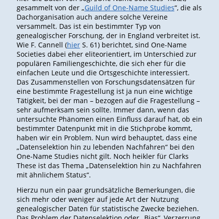
gesammelt von der „
Guild of One-Name Studies
“, die als
Dachorganisation auch andere solche Vereine
versammelt. Das ist ein bestimmter Typ von
genealogischer Forschung, der in England verbreitet ist.
Wie F. Cannell (
hier
S. 61) berichtet, sind One-Name
Societies dabei eher eliteorientiert, im Unterschied zur
populären Familiengeschichte, die sich eher für die
einfachen Leute und die Ortsgeschichte interessiert.
Das Zusammenstellen von Forschungsdatensätzen für
eine bestimmte Fragestellung ist ja nun eine wichtige
Tätigkeit, bei der man – bezogen auf die Fragestellung –
sehr aufmerksam sein sollte. Immer dann, wenn das
untersuchte Phänomen einen Einfluss darauf hat, ob ein
bestimmter Datenpunkt mit in die Stichprobe kommt,
haben wir ein Problem. Nun wird behauptet, dass eine
„Datenselektion
hin
zu
lebenden Nachfahren“ bei den
One-Name Studies nicht gilt. Noch heikler für Clarks
These ist das Thema „Datenselektion hin zu Nachfahren
mit ähnlichem Status“.
Hierzu nun ein paar grundsätzliche Bemerkungen, die
sich mehr oder weniger auf jede Art der Nutzung
genealogischer Daten für statistische Zwecke beziehen.
Das Problem der Datenselektion oder „Bias“, Verzerrung,