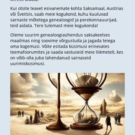
Kui otsite teavet esivanemate kohta Saksamaal, Austrias
või Šveitsis, saab meie kogukond, kuhu kuuluvad
sarnaste mõtetega genealoogid ja perekonnauurijad,
teid aidata. Tere tulemast meie kogukonda!
Oleme suurim genealoogiaühendus saksakeelses
maailmas ning soovime võrgustuda ja jagada teiega
oma kogemusi. Võite esitada küsimusi erinevates
teemafoorumites ja saada vastuseid meie liikmetelt, kes
on võib-olla juba lahendanud sarnaseid
uurimisküsimusi.