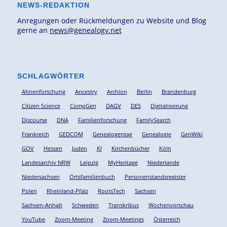
NEWS-REDAKTION
Anregungen oder Rückmeldungen zu Website und Blog
gerne an
news@genealogy.net
SCHLAGWÖRTER
Ahnenforschung
Ancestry
Archion
Berlin
Brandenburg
Citizen Science
CompGen
DAGV
DES
Digitalisierung
Discourse
DNA
Familienforschung
FamilySearch
Frankreich
GEDCOM
Genealogentag
Genealogie
GenWiki
GOV
Hessen
Juden
KI
Kirchenbücher
Köln
Landesarchiv NRW
Leipzig
MyHeritage
Niederlande
Niedersachsen
Ortsfamilienbuch
Personenstandsregister
Polen
Rheinland-Pfalz
RootsTech
Sachsen
Sachsen-Anhalt
Schweden
Transkribus
Wochenvorschau
YouTube
Zoom-Meeting
Zoom-Meetings
Österreich