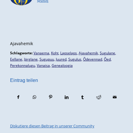
@blog
Ajavahemik
Schlagworte:
Vanaema
,
Koht
,
Lapselaps
,
Ajavahemik
,
Sugulane
,
Eellane
,
Järglane
,
Sugupuu
,
Juured
,
Sugulus
,
Õdevennad
,
Õed
,
Perekonnalugu
,
Vanaisa
,
Genealoogia
Eintrag teilen
Diskutiere diesen Beitrag in unserer Community