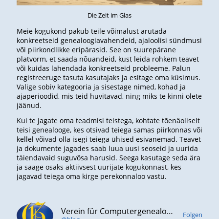
Die Zeit im Glas
Meie kogukond pakub teile võimalust arutada
konkreetseid genealoogiavahendeid, ajaloolisi sündmusi
või piirkondlikke eripärasid. See on suurepärane
platvorm, et saada nõuandeid, kust leida rohkem teavet
või kuidas lahendada konkreetseid probleeme. Palun
registreeruge tasuta kasutajaks ja esitage oma küsimus.
Valige sobiv kategooria ja sisestage nimed, kohad ja
ajaperioodid, mis teid huvitavad, ning miks te kinni olete
jäänud.
Kui te jagate oma teadmisi teistega, kohtate tõenäoliselt
teisi genealooge, kes otsivad teiega samas piirkonnas või
kellel võivad olla isegi teiega ühised esivanemad. Teavet
ja dokumente jagades saab luua uusi seoseid ja uurida
täiendavaid suguvõsa harusid. Seega kasutage seda ära
ja saage osaks aktiivsest uurijate kogukonnast, kes
jagavad teiega oma kirge perekonnaloo vastu.
Verein für Computergenealogie e.V. (CompGen)
Folgen