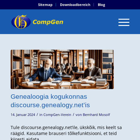
Sitemap
Downloadbereich
Blog
Genealoogia kogukonnas
discourse.genealogy.net’is
/
/
14. Januar 2024
in
CompGen-Verein
von
Bernhard Mosolf
Tule discourse.genealogy.net’ile, ükskõik, mis keelt sa
räägid. Kasutame brauseri tõlkefunktsiooni, et teid
kiiresti aidata.