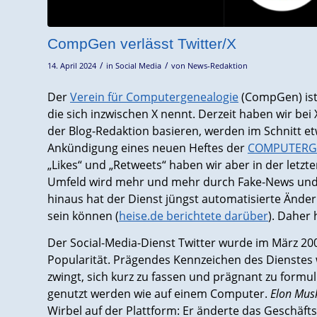
CompGen verlässt Twitter/X
/
/
14. April 2024
in
Social Media
von
News-Redaktion
Der
Verein für Computergenealogie
(CompGen) ist 
die sich inzwischen X nennt. Derzeit haben wir bei
der Blog-Redaktion basieren, werden im Schnitt et
Ankündigung eines neuen Heftes der
COMPUTERG
„Likes“ und „Retweets“ haben wir aber in der letz
Umfeld wird mehr und mehr durch Fake-News und q
hinaus hat der Dienst jüngst automatisierte Ände
sein können (
heise.de berichtete darüber
). Daher
Der Social-Media-Dienst Twitter wurde im März 2
Popularität. Prägendes Kennzeichen des Dienstes w
zwingt, sich kurz zu fassen und prägnant zu form
genutzt werden wie auf einem Computer.
Elon Mus
Wirbel auf der Plattform: Er änderte das Geschäft