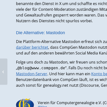
benannte den Dienst in X um und schaffte es nicht
viele der für Content-Moderation zuständigen Mit
und Gewaltaufrufen gesperrt worden waren. Das ve
Nutzern des Dienstes nicht spurlos vorbei.
Die Alternative: Mastodon
Die Plattform-Alternative Mastodon erfreut sich z
darüber berichtet
, dass CompGen Mastodon nutzt, 
und auf den anderen bewährten Social Media Kanäl
Folge uns doch zu Mastodon, wir freuen uns schon
Rettet die Villa Buth –
„
“. Falls Du noch nicht 
@blog@www.compgen.de
ein Gedenkort, der vor
Mastodon-Server
. Und hier kann man ein
Konto b
dem Abriss bewahrt
Benutzerdatenbank von CompGen läuft, ist es wich
werden...
auch sonst für genealogy.net nutzt (Discourse, Ge
Verein für Computergenealogie e.V. 
@blog