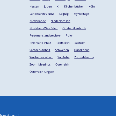
Hessen
Juden
KI
Kirchenbücher
Köln
Landesarchiv NRW
Leipzig
MyHeritage
Niederlande
Niedersachsen
Nordrhein-Westfalen
Ortsfamilienbuch
Personenstandsregister
Polen
Rheinland-Pfalz
RootsTech
Sachsen
Sachsen-Anhalt
Schweden
Transkribus
Wochenvorschau
YouTube
Zoom-Meeting
Zoom-Meetings
Österreich
Österreich-Ungarn
reut uns!