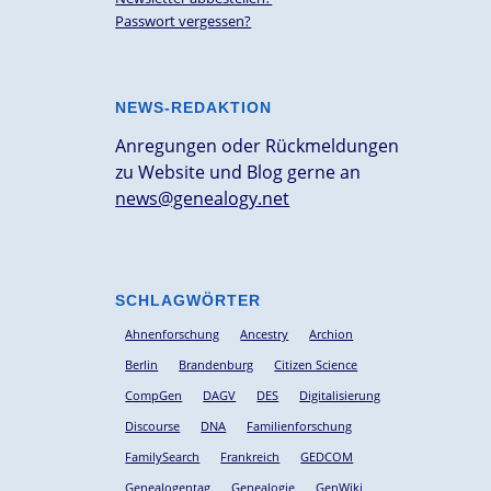
Passwort vergessen?
NEWS-REDAKTION
Anregungen oder Rückmeldungen
zu Website und Blog gerne an
news@genealogy.net
SCHLAGWÖRTER
Ahnenforschung
Ancestry
Archion
Berlin
Brandenburg
Citizen Science
CompGen
DAGV
DES
Digitalisierung
Discourse
DNA
Familienforschung
FamilySearch
Frankreich
GEDCOM
Genealogentag
Genealogie
GenWiki