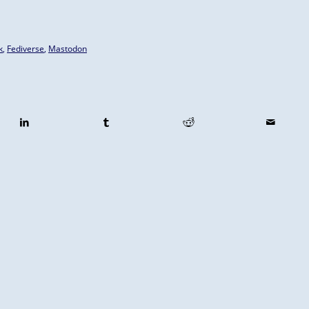
k
,
Fediverse
,
Mastodon