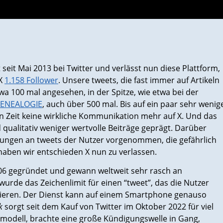
seit Mai 2013 bei Twitter und verlässt nun diese Plattform,
 X
1.158 Follower
. Unsere tweets, die fast immer auf Artikeln
wa 100 mal angesehen, in der Spitze, wie etwa bei der
ENEALOGIE
, auch über 500 mal. Bis auf ein paar sehr wenig
ten Zeit keine wirkliche Kommunikation mehr auf X. Und das
ualitativ weniger wertvolle Beiträge geprägt. Darüber
rungen an tweets der Nutzer vorgenommen, die gefährlich
 haben wir entschieden X nun zu verlassen.
006 gegründet und gewann weltweit sehr rasch an
urde das Zeichenlimit für einen “tweet”, das die Nutzer
ulieren. Der Dienst kann auf einem Smartphone genauso
k
sorgt seit dem Kauf von Twitter im Oktober 2022 für viel
smodell, brachte eine große Kündigungswelle in Gang,