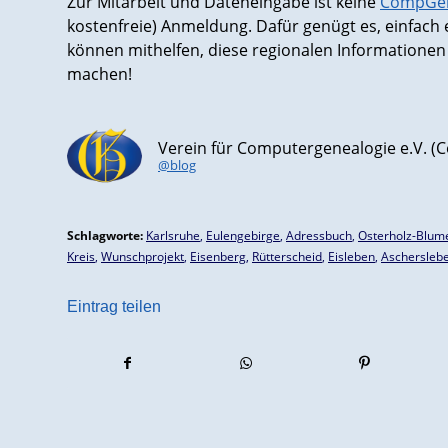
Zur Mitarbeit und Dateneingabe ist keine
CompGen-
kostenfreie) Anmeldung. Dafür genügt es, einfach
können mithelfen, diese regionalen Informationen
machen!
Verein für Computergenealogie e.V. 
@blog
Schlagworte:
Karlsruhe
,
Eulengebirge
,
Adressbuch
,
Osterholz-Blum
Kreis
,
Wunschprojekt
,
Eisenberg
,
Rütterscheid
,
Eisleben
,
Aschersleb
Eintrag teilen