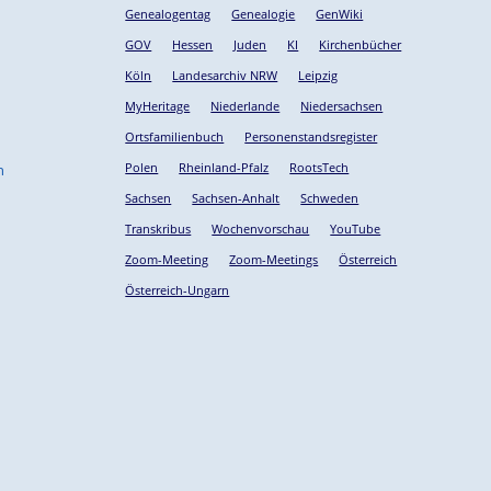
Genealogentag
Genealogie
GenWiki
GOV
Hessen
Juden
KI
Kirchenbücher
Köln
Landesarchiv NRW
Leipzig
MyHeritage
Niederlande
Niedersachsen
Ortsfamilienbuch
Personenstandsregister
Polen
Rheinland-Pfalz
RootsTech
n
Sachsen
Sachsen-Anhalt
Schweden
Transkribus
Wochenvorschau
YouTube
Zoom-Meeting
Zoom-Meetings
Österreich
Österreich-Ungarn