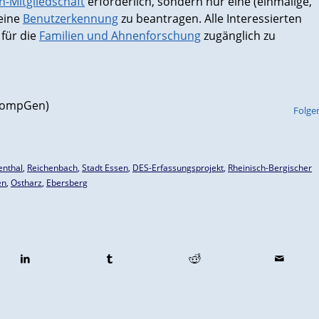
Mitgliedschaft
erforderlich, sondern nur eine (einmalige,
 eine
Benutzerkennung
zu beantragen. Alle Interessierten
 für die
Familien und Ahnenforschung
zugänglich zu
(CompGen)
Folge
enthal
,
Reichenbach
,
Stadt Essen
,
DES-Erfassungsprojekt
,
Rheinisch-Bergischer
en
,
Ostharz
,
Ebersberg