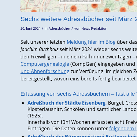
Sechs weitere Adressbücher seit März 2
/
/
20. Juni 2024
in
Adressbücher
von
News-Redaktion
Seit unserer letzten
Meldung hier im Blog
über da
Joachim Buchholz
seit März 2024 wieder sechs weite
den Freiwilligen – in einem Fall in nur zwei Tagen –
Computergenealogie
(CompGen) eingegeben und st
und Ahnenforschung
zur Verfügung. Im gleichen 
bereitgestellt, wovon eins bereits fertig bearbeite
Erfassung von sechs Adressbüchern – fast all
Adreßbuch der Städte Eisenberg
, Bürgel, Cro
Klosterlausnitz, Schkölen
und sämtlicher Land
(1925).
Innerhalb von fünf Wochen erfassten acht Freiwi
Einträgen. Die Daten können unter
folgendem L
Adreßbuch der Bürgermeisterei Rüttenscheid 