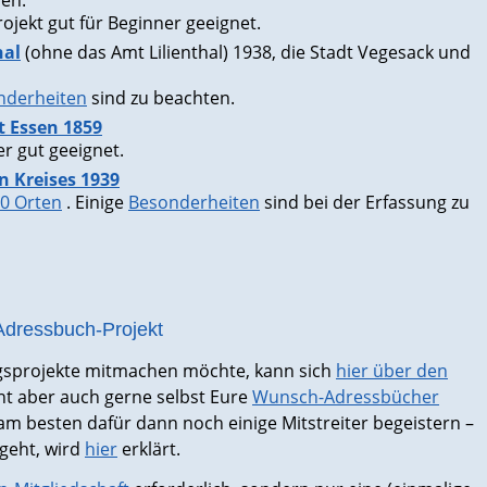
en.
rojekt gut für Beginner geeignet.
hal
(ohne das Amt Lilienthal) 1938, die Stadt Vegesack und
nderheiten
sind zu beachten.
t Essen 1859
er gut geeignet.
n Kreises 1939
00 Orten
. Einige
Besonderheiten
sind bei der Erfassung zu
dressbuch-Projekt
gsprojekte mitmachen möchte, kann sich
hier über den
nt aber auch gerne selbst Eure
Wunsch-Adressbücher
 am besten dafür dann noch einige Mitstreiter begeistern –
geht, wird
hier
erklärt.