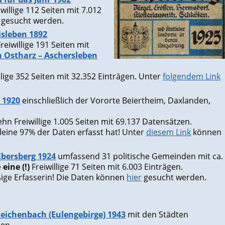
illige 112 Seiten mit 7.012
gesucht werden.
isleben 1892
eiwillige 191 Seiten mit
 Ostharz – Aschersleben
lige 352 Seiten mit 32.352 Einträgen. Unter
folgendem Link
 1920
einschließlich der Vororte Beiertheim, Daxlanden,
hn Freiwillige 1.005 Seiten mit 69.137 Datensätzen.
lleine 97% der Daten erfasst hat! Unter
diesem Link
können
Ebersberg 1924
umfassend 31 politische Gemeinden mit ca.
e
eine (!)
Freiwillige 71 Seiten mit 6.003 Einträgen.
ßige Erfasserin! Die Daten können
hier
gesucht werden.
Reichenbach (Eulengebirge) 1943
mit den Städten