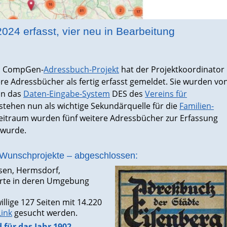
024 erfasst, vier neu in Bearbeitung
s CompGen-
Adressbuch-Projek
t
hat der Projektkoordinator
re Adressbücher als fertig erfasst gemeldet. Sie wurden vo
 in das
Daten-Eingabe-System
DES des
Vereins für
ehen nun als wichtige Sekundärquelle für die
Familien-
Zeitraum wurden fünf weitere Adressbücher zur Erfassung
t wurde.
e Wunschprojekte – abgeschlossen:
ssen, Hermsdorf,
orte in deren Umgebung
llige 127 Seiten mit 14.220
ink
gesucht werden.
für das Jahr 1902