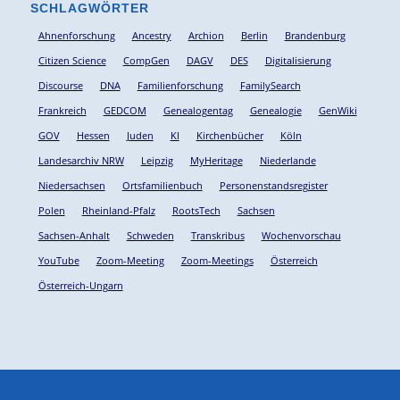
SCHLAGWÖRTER
Ahnenforschung
Ancestry
Archion
Berlin
Brandenburg
Citizen Science
CompGen
DAGV
DES
Digitalisierung
Discourse
DNA
Familienforschung
FamilySearch
Frankreich
GEDCOM
Genealogentag
Genealogie
GenWiki
GOV
Hessen
Juden
KI
Kirchenbücher
Köln
Landesarchiv NRW
Leipzig
MyHeritage
Niederlande
Niedersachsen
Ortsfamilienbuch
Personenstandsregister
Polen
Rheinland-Pfalz
RootsTech
Sachsen
Sachsen-Anhalt
Schweden
Transkribus
Wochenvorschau
YouTube
Zoom-Meeting
Zoom-Meetings
Österreich
Österreich-Ungarn