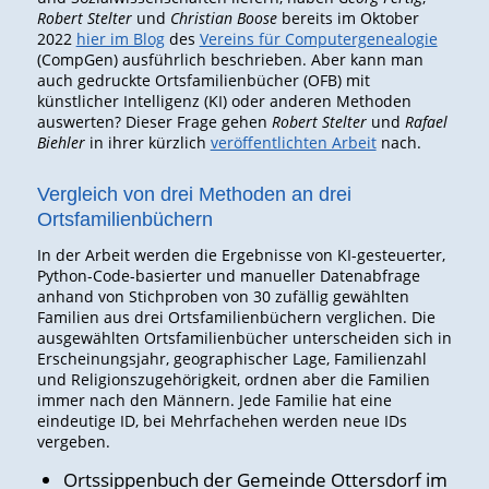
Robert Stelter
und
Christian Boose
bereits im Oktober
2022
hier im Blog
des
Vereins für Computergenealogie
(CompGen) ausführlich beschrieben. Aber kann man
auch gedruckte Ortsfamilienbücher (OFB) mit
künstlicher Intelligenz (KI) oder anderen Methoden
auswerten? Dieser Frage gehen
Robert Stelter
und
Rafael
Biehler
in ihrer kürzlich
veröffentlichten Arbeit
nach.
Vergleich von drei Methoden an drei
Ortsfamilienbüchern
In der Arbeit werden die Ergebnisse von KI-gesteuerter,
Python-Code-basierter und manueller Datenabfrage
anhand von Stichproben von 30 zufällig gewählten
Familien aus drei Ortsfamilienbüchern verglichen. Die
ausgewählten Ortsfamilienbücher unterscheiden sich in
Erscheinungsjahr, geographischer Lage, Familienzahl
und Religionszugehörigkeit, ordnen aber die Familien
immer nach den Männern. Jede Familie hat eine
eindeutige ID, bei Mehrfachehen werden neue IDs
vergeben.
Ortssippenbuch der Gemeinde Ottersdorf im