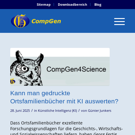
Sitemap
Downloadbereich
Blog
Kann man gedruckte
Ortsfamilienbücher mit KI auswerten?
/
/
28. Juni 2025
in
Künstliche Intelligenz (KI)
von
Günter Junkers
Dass Ortsfamilienbücher exzellente
Forschungsgrundlagen für die Geschichts-, Wirtschafts-
und Sozialwissenschaften liefern, haben
Georg Fertig
,