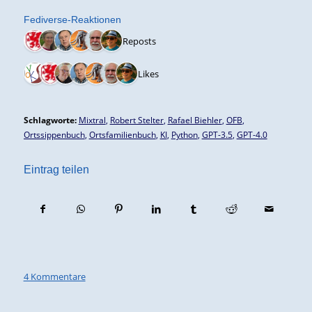
Fediverse-Reaktionen
6 Reposts
7 Likes
Schlagworte:
Mixtral
,
Robert Stelter
,
Rafael Biehler
,
OFB
,
Ortssippenbuch
,
Ortsfamilienbuch
,
KI
,
Python
,
GPT-3.5
,
GPT-4.0
Eintrag teilen
4 Kommentare