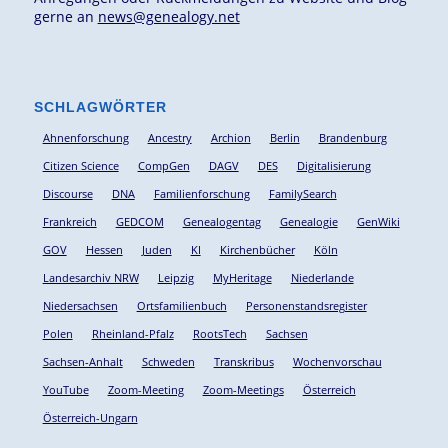
gerne an
news@genealogy.net
SCHLAGWÖRTER
Ahnenforschung
Ancestry
Archion
Berlin
Brandenburg
Citizen Science
CompGen
DAGV
DES
Digitalisierung
Discourse
DNA
Familienforschung
FamilySearch
Frankreich
GEDCOM
Genealogentag
Genealogie
GenWiki
GOV
Hessen
Juden
KI
Kirchenbücher
Köln
Landesarchiv NRW
Leipzig
MyHeritage
Niederlande
Niedersachsen
Ortsfamilienbuch
Personenstandsregister
Polen
Rheinland-Pfalz
RootsTech
Sachsen
Sachsen-Anhalt
Schweden
Transkribus
Wochenvorschau
YouTube
Zoom-Meeting
Zoom-Meetings
Österreich
Österreich-Ungarn