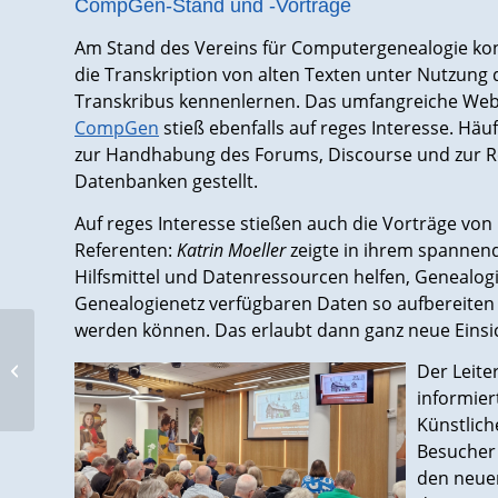
CompGen-Stand und -Vorträge
Am Stand des Vereins für Computergenealogie ko
die Transkription von alten Texten unter Nutzung
Transkribus kennenlernen. Das umfangreiche We
CompGen
stieß ebenfalls auf reges Interesse. Hä
zur Handhabung des Forums, Discourse und zur R
Datenbanken gestellt.
Auf reges Interesse stießen auch die Vorträge v
Referenten:
Katrin Moeller
zeigte in ihrem spannend
Hilfsmittel und Datenressourcen helfen, Genealo
Genealogienetz verfügbaren Daten so aufbereiten 
werden können. Das erlaubt dann ganz neue Einsi
75. Deutscher
Der Leite
Genealogentag – Tag 1
informier
Künstliche
Besucher 
den neuen