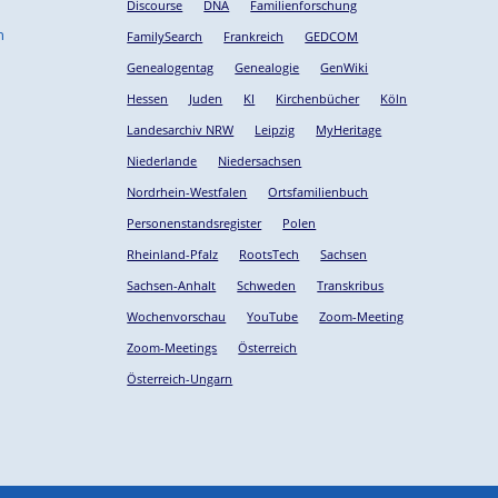
Discourse
DNA
Familienforschung
n
FamilySearch
Frankreich
GEDCOM
Genealogentag
Genealogie
GenWiki
Hessen
Juden
KI
Kirchenbücher
Köln
Landesarchiv NRW
Leipzig
MyHeritage
Niederlande
Niedersachsen
Nordrhein-Westfalen
Ortsfamilienbuch
Personenstandsregister
Polen
Rheinland-Pfalz
RootsTech
Sachsen
Sachsen-Anhalt
Schweden
Transkribus
Wochenvorschau
YouTube
Zoom-Meeting
Zoom-Meetings
Österreich
Österreich-Ungarn