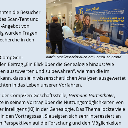
nnten die Besucher
 des Scan-Tent und
b-Angebot von
ufig wurden Fragen
echerche in den
on CompGen-
Katrin Moeller beriet auch am CompGen-Stand
en Beitrag „Ein Blick über die Genealogie hinaus: Wie
gien auszuwerten und zu bewahren“, wie man die im
kann, dass sie in wissenschaftlichen Analysen ausgewertet
chten in das Leben unserer Vorfahren.
r der CompGen-Geschäftsstelle,
Hermann Hartenthaler
,
te in seinem Vortrag über die Nutzungsmöglichkeiten von
r Intelligenz (KI) in der Genealogie. Das Thema lockte viele
in den Vortragssaal. Sie zeigten sich sehr interessiert an
 Perspektiven auf die Forschung und den Möglichkeiten