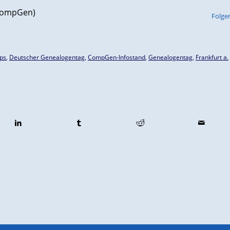
(CompGen)
Folge
ps
,
Deutscher Genealogentag
,
CompGen-Infostand
,
Genealogentag
,
Frankfurt a.