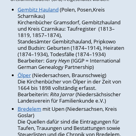
Gembitz Hauland
(Polen, Posen,Kreis
Scharnikau)
Kirchenbücher Gramsdorf, Gembitzhauland
und Kreis Czarnikau: Taufregister (1813–
1819, 1857–1874),
Standesämter Gembitzhauland, Pripkowo
und Budsin: Geburten (1874–1914), Heiraten
(1874–1934), Todesfälle (1874–1934)
Bearbeiter:
Gary Heyn
(IGGP = International
German Genealogy Partnership)
Ölper
(Niedersachsen, Braunschweig)
Die Kirchenbücher von Ölper in der Zeit von
1664 bis 1898 vollständig erfasst.
Bearbeiterin:
Rita Jarrar
(Niedersächsischer
Landesverein für Familienkunde e.V.)
Bredelem
mit Upen (Niedersachsen, Kreis
Goslar)
Die Quellen dafür sind die Eintragungen für
Taufen, Trauungen und Bestattungen sowie
Steuerlisten und die Chronik von Bredelem.