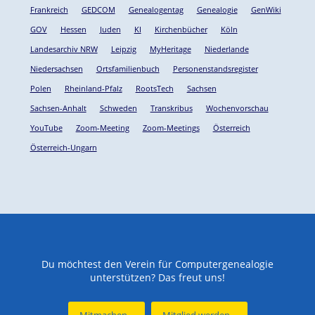
Frankreich
GEDCOM
Genealogentag
Genealogie
GenWiki
GOV
Hessen
Juden
KI
Kirchenbücher
Köln
Landesarchiv NRW
Leipzig
MyHeritage
Niederlande
Niedersachsen
Ortsfamilienbuch
Personenstandsregister
Polen
Rheinland-Pfalz
RootsTech
Sachsen
Sachsen-Anhalt
Schweden
Transkribus
Wochenvorschau
YouTube
Zoom-Meeting
Zoom-Meetings
Österreich
Österreich-Ungarn
Du möchtest den Verein für Computergenealogie
unterstützen? Das freut uns!
Mitmachen...
Mitglied werden...