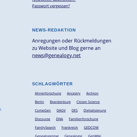
Passwort vergessen?
NEWS-REDAKTION
Anregungen oder Rückmeldungen
zu Website und Blog gerne an
news@genealogy.net
SCHLAGWÖRTER
Ahnenforschung
Ancestry
Archion
Berlin
Brandenburg
Citizen Science
n
CompGen
DAGV
DES
Digitalisierung
Discourse
DNA
Familienforschung
FamilySearch
Frankreich
GEDCOM
Genealogentag
Genealogie
GenWiki