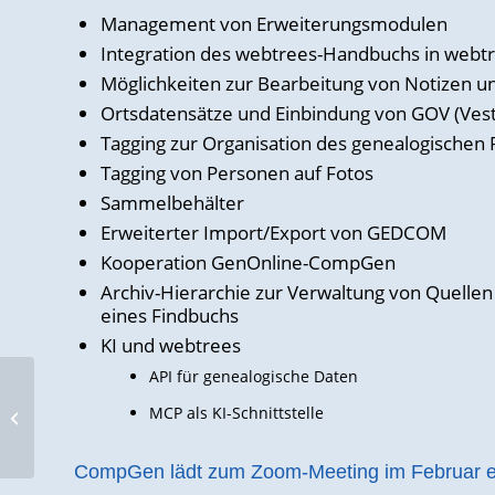
Management von Erweiterungsmodulen
Integration des webtrees-Handbuchs in webt
Möglichkeiten zur Bearbeitung von Notizen u
Ortsdatensätze und Einbindung von GOV (Ves
Tagging zur Organisation des genealogischen
Tagging von Personen auf Fotos
Sammelbehälter
Erweiterter Import/Export von GEDCOM
Kooperation GenOnline-CompGen
Archiv-Hierarchie zur Verwaltung von Quelle
eines Findbuchs
KI und webtrees
API für genealogische Daten
Werkstattgespräch:
MCP als KI-Schnittstelle
Daten produzieren und
Daten verkaufen
CompGen lädt zum Zoom-Meeting im Februar e