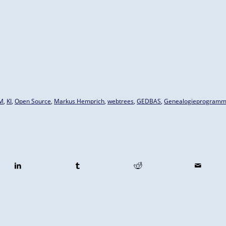
M
,
KI
,
Open Source
,
Markus Hemprich
,
webtrees
,
GEDBAS
,
Genealogieprogram