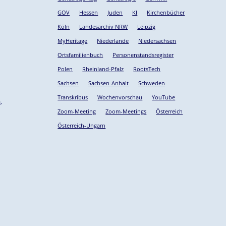
GOV
Hessen
Juden
KI
Kirchenbücher
Köln
Landesarchiv NRW
Leipzig
MyHeritage
Niederlande
Niedersachsen
Ortsfamilienbuch
Personenstandsregister
Polen
Rheinland-Pfalz
RootsTech
Sachsen
Sachsen-Anhalt
Schweden
Transkribus
Wochenvorschau
YouTube
m
,
Zoom-Meeting
Zoom-Meetings
Österreich
Österreich-Ungarn