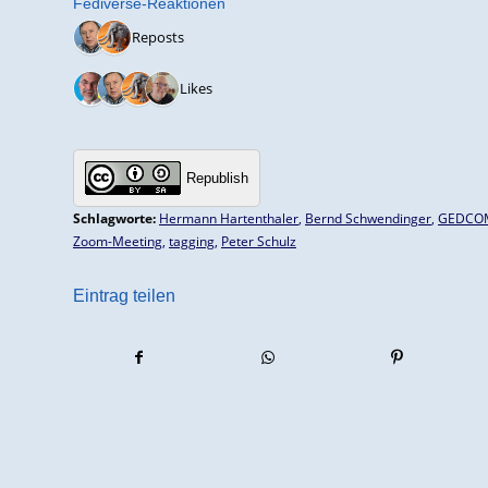
Fediverse-Reaktionen
2 Reposts
4 Likes
Republish
Schlagworte:
Hermann Hartenthaler
,
Bernd Schwendinger
,
GEDCO
Zoom-Meeting
,
tagging
,
Peter Schulz
Eintrag teilen