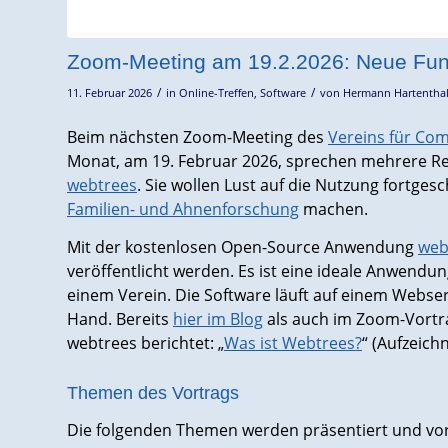
Zoom-Meeting am 19.2.2026: Neue Funk
/
/
11. Februar 2026
in
Online-Treffen
,
Software
von
Hermann Hartenthal
Beim nächsten Zoom-Meeting des
Vereins für Co
Monat, am 19. Februar 2026, sprechen mehrere 
webtrees
. Sie wollen Lust auf die Nutzung fortges
Familien- und Ahnenforschung
machen.
Mit der kostenlosen Open-Source Anwendung
web
veröffentlicht werden. Es ist eine ideale Anwendu
einem Verein. Die Software läuft auf einem Webserv
Hand. Bereits
hier im Blog
als auch im Zoom-Vortr
webtrees berichtet: „
Was ist Webtrees?
“ (Aufzeich
Themen des Vortrags
Die folgenden Themen werden präsentiert und vor