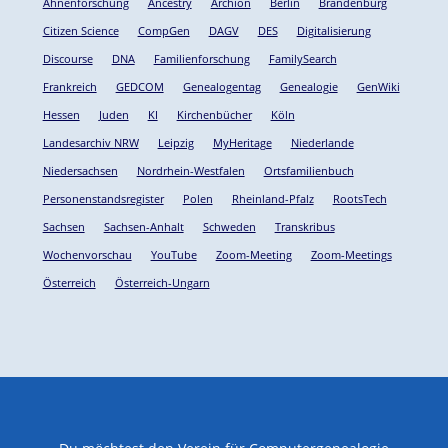
Ahnenforschung
Ancestry
Archion
Berlin
Brandenburg
Citizen Science
CompGen
DAGV
DES
Digitalisierung
Discourse
DNA
Familienforschung
FamilySearch
Frankreich
GEDCOM
Genealogentag
Genealogie
GenWiki
Hessen
Juden
KI
Kirchenbücher
Köln
Landesarchiv NRW
Leipzig
MyHeritage
Niederlande
Niedersachsen
Nordrhein-Westfalen
Ortsfamilienbuch
Personenstandsregister
Polen
Rheinland-Pfalz
RootsTech
Sachsen
Sachsen-Anhalt
Schweden
Transkribus
Wochenvorschau
YouTube
Zoom-Meeting
Zoom-Meetings
Österreich
Österreich-Ungarn