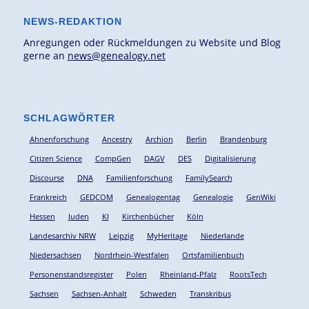
NEWS-REDAKTION
Anregungen oder Rückmeldungen zu Website und Blog
gerne an
news@genealogy.net
SCHLAGWÖRTER
Ahnenforschung
Ancestry
Archion
Berlin
Brandenburg
Citizen Science
CompGen
DAGV
DES
Digitalisierung
Discourse
DNA
Familienforschung
FamilySearch
Frankreich
GEDCOM
Genealogentag
Genealogie
GenWiki
Hessen
Juden
KI
Kirchenbücher
Köln
Landesarchiv NRW
Leipzig
MyHeritage
Niederlande
Niedersachsen
Nordrhein-Westfalen
Ortsfamilienbuch
Personenstandsregister
Polen
Rheinland-Pfalz
RootsTech
Sachsen
Sachsen-Anhalt
Schweden
Transkribus