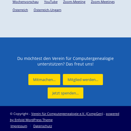
Wochenvorschau
YouTube
Zoom-Meeting
Zoom-Meetings
Österreich
Österreich-Ungarn
Du möchtest den Verein für Computergenealogie
unterstützen? Das freut uns!
Mitmachen...
Mitglied werden...
Jetzt spenden...
© Copyright -
Verein für Computergenealogie e.V. (CompGen)
-
powered
by Enfold WordPress Theme
Impressum
Datenschutz