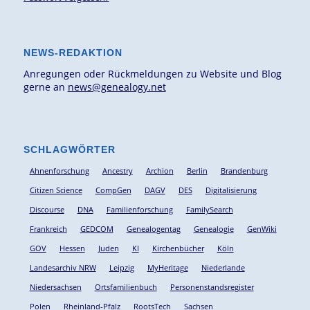
NEWS-REDAKTION
Anregungen oder Rückmeldungen zu Website und Blog
gerne an
news@genealogy.net
SCHLAGWÖRTER
Ahnenforschung
Ancestry
Archion
Berlin
Brandenburg
Citizen Science
CompGen
DAGV
DES
Digitalisierung
Discourse
DNA
Familienforschung
FamilySearch
Frankreich
GEDCOM
Genealogentag
Genealogie
GenWiki
GOV
Hessen
Juden
KI
Kirchenbücher
Köln
Landesarchiv NRW
Leipzig
MyHeritage
Niederlande
Niedersachsen
Ortsfamilienbuch
Personenstandsregister
Polen
Rheinland-Pfalz
RootsTech
Sachsen