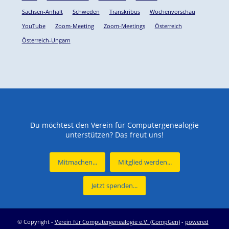
Sachsen-Anhalt
Schweden
Transkribus
Wochenvorschau
YouTube
Zoom-Meeting
Zoom-Meetings
Österreich
Österreich-Ungarn
Du möchtest den Verein für Computergenealogie
unterstützen? Das freut uns!
Mitmachen...
Mitglied werden...
Jetzt spenden...
© Copyright -
Verein für Computergenealogie e.V. (CompGen)
-
powered