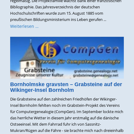
regelmäßig. Die Projektfamilie wächst dank einer französischen
Bibliographie. Das Jahresverzeichnis der deutschen
Hochschulschriften wurde zum 15. August 1885 vom
preußischen Bildungsministerium ins Leben gerufen ...
Weiterlesen …
Bornholmske gravsten – Grabsteine auf der
Wikinger-Insel Bornholm
Die Grabsteine auf den zahlreichen Friedhöfen der Wikinger-
Insel Bornholm fehlten noch im Grabstein-Projekt des Vereins
für Computergenealogie (CompGen). Im September lockte mich
das herrliche Wetter in diesem Jahr erstmalig auf die dänische
Ostseeinsel. Mit dem Fahrrad fuhr ich von Sassnitz-
Mukran/Rügen auf die Fähre - sie brachte mich nach dreieinhalb