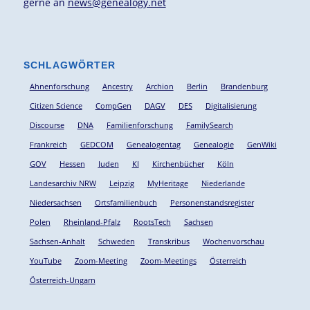
gerne an
news@genealogy.net
SCHLAGWÖRTER
Ahnenforschung
Ancestry
Archion
Berlin
Brandenburg
Citizen Science
CompGen
DAGV
DES
Digitalisierung
Discourse
DNA
Familienforschung
FamilySearch
Frankreich
GEDCOM
Genealogentag
Genealogie
GenWiki
GOV
Hessen
Juden
KI
Kirchenbücher
Köln
Landesarchiv NRW
Leipzig
MyHeritage
Niederlande
Niedersachsen
Ortsfamilienbuch
Personenstandsregister
Polen
Rheinland-Pfalz
RootsTech
Sachsen
Sachsen-Anhalt
Schweden
Transkribus
Wochenvorschau
YouTube
Zoom-Meeting
Zoom-Meetings
Österreich
Österreich-Ungarn