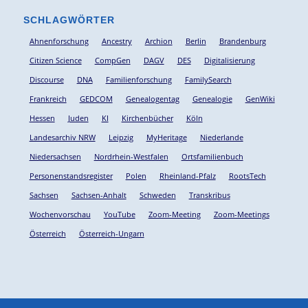
SCHLAGWÖRTER
Ahnenforschung
Ancestry
Archion
Berlin
Brandenburg
Citizen Science
CompGen
DAGV
DES
Digitalisierung
Discourse
DNA
Familienforschung
FamilySearch
Frankreich
GEDCOM
Genealogentag
Genealogie
GenWiki
Hessen
Juden
KI
Kirchenbücher
Köln
Landesarchiv NRW
Leipzig
MyHeritage
Niederlande
Niedersachsen
Nordrhein-Westfalen
Ortsfamilienbuch
Personenstandsregister
Polen
Rheinland-Pfalz
RootsTech
Sachsen
Sachsen-Anhalt
Schweden
Transkribus
Wochenvorschau
YouTube
Zoom-Meeting
Zoom-Meetings
Österreich
Österreich-Ungarn