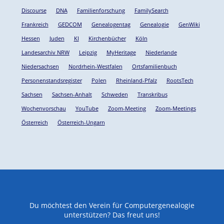
Discourse
DNA
Familienforschung
FamilySearch
Frankreich
GEDCOM
Genealogentag
Genealogie
GenWiki
Hessen
Juden
KI
Kirchenbücher
Köln
Landesarchiv NRW
Leipzig
MyHeritage
Niederlande
Niedersachsen
Nordrhein-Westfalen
Ortsfamilienbuch
Personenstandsregister
Polen
Rheinland-Pfalz
RootsTech
Sachsen
Sachsen-Anhalt
Schweden
Transkribus
Wochenvorschau
YouTube
Zoom-Meeting
Zoom-Meetings
Österreich
Österreich-Ungarn
Du möchtest den Verein für Computergenealogie
unterstützen? Das freut uns!