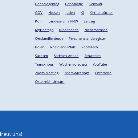
Genealogentag
Genealogie
GenWiki
GOV
Hessen
Juden
KI
Kirchenbücher
Köln
Landesarchiv NRW
Leipzig
MyHeritage
Niederlande
Niedersachsen
Ortsfamilienbuch
Personenstandsregister
Polen
Rheinland-Pfalz
RootsTech
Sachsen
Sachsen-Anhalt
Schweden
Transkribus
Wochenvorschau
YouTube
Zoom-Meeting
Zoom-Meetings
Österreich
Österreich-Ungarn
reut uns!