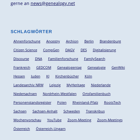
gerne an
news@genealogy.net
SCHLAGWÖRTER
Ahnenforschung
Ancestry
Archion
Berlin
Brandenburg
Citizen Science
CompGen
DAGV
DES
Digitalisierung
Discourse
DNA
Familienforschung
FamilySearch
Frankreich
GEDCOM
Genealogentag
Genealogie
GenWiki
Hessen
Juden
KI
Kirchenbücher
Köln
Landesarchiv NRW
Leipzig
MyHeritage
Niederlande
Niedersachsen
Nordrhein-Westfalen
Ortsfamilienbuch
Personenstandsregister
Polen
Rheinland-Pfalz
RootsTech
Sachsen
Sachsen-Anhalt
Schweden
Transkribus
Wochenvorschau
YouTube
Zoom-Meeting
Zoom-Meetings
Österreich
Österreich-Ungarn