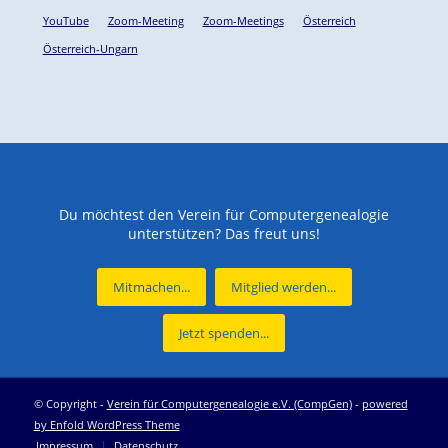
YouTube
Zoom-Meeting
Zoom-Meetings
Österreich
Österreich-Ungarn
Du möchtest den Verein für Computergenealogie
unterstützen? Das freut uns!
Mitmachen...
Mitglied werden...
Jetzt spenden...
© Copyright -
Verein für Computergenealogie e.V. (CompGen)
-
powered
by Enfold WordPress Theme
Impressum
Datenschutz