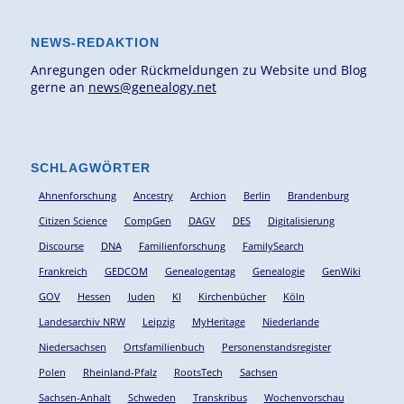
NEWS-REDAKTION
Anregungen oder Rückmeldungen zu Website und Blog
gerne an
news@genealogy.net
SCHLAGWÖRTER
Ahnenforschung
Ancestry
Archion
Berlin
Brandenburg
Citizen Science
CompGen
DAGV
DES
Digitalisierung
Discourse
DNA
Familienforschung
FamilySearch
Frankreich
GEDCOM
Genealogentag
Genealogie
GenWiki
GOV
Hessen
Juden
KI
Kirchenbücher
Köln
Landesarchiv NRW
Leipzig
MyHeritage
Niederlande
Niedersachsen
Ortsfamilienbuch
Personenstandsregister
Polen
Rheinland-Pfalz
RootsTech
Sachsen
Sachsen-Anhalt
Schweden
Transkribus
Wochenvorschau