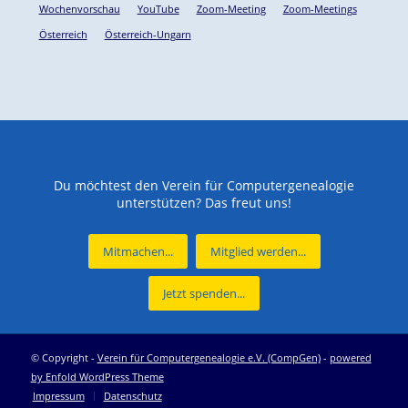
Wochenvorschau
YouTube
Zoom-Meeting
Zoom-Meetings
Österreich
Österreich-Ungarn
Du möchtest den Verein für Computergenealogie
unterstützen? Das freut uns!
Mitmachen...
Mitglied werden...
Jetzt spenden...
© Copyright -
Verein für Computergenealogie e.V. (CompGen)
-
powered
by Enfold WordPress Theme
Impressum
Datenschutz