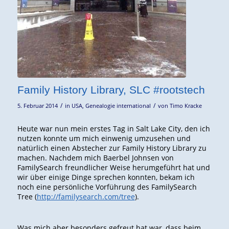
Family History Library, SLC #rootstech
/
/
5. Februar 2014
in
USA
,
Genealogie international
von
Timo Kracke
Heute war nun mein erstes Tag in Salt Lake City, den ich
nutzen konnte um mich einwenig umzusehen und
natürlich einen Abstecher zur Family History Library zu
machen. Nachdem mich Baerbel Johnsen von
FamilySearch freundlicher Weise herumgeführt hat und
wir über einige Dinge sprechen konnten, bekam ich
noch eine persönliche Vorführung des FamilySearch
Tree (
http://familysearch.com/tree
).
Was mich aber besonders gefreut hat war, dass beim