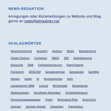
NEWS-REDAKTION
Anregungen oder Rückmeldungen zu Website und Blog
gerne an
news@genealogy.net
SCHLAGWÖRTER
Ahnenforschung
Ancestry
Archion
Berlin
Brandenburg
Citizen Science
CompGen
DAGV
DES
Digitalisierung
Discourse
DNA
Familienforschung
FamilySearch
Frankreich
GEDCOM
Genealogentag
Genealogie
GenWiki
Hessen
Juden
KI
Kirchenbücher
Köln
Landesarchiv NRW
Leipzig
MyHeritage
Niederlande
Niedersachsen
Nordrhein-Westfalen
Ortsfamilienbuch
Personenstandsregister
Polen
Rheinland-Pfalz
RootsTech
Sachsen
Sachsen-Anhalt
Schweden
Transkribus