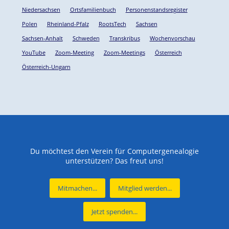
Niedersachsen
Ortsfamilienbuch
Personenstandsregister
Polen
Rheinland-Pfalz
RootsTech
Sachsen
Sachsen-Anhalt
Schweden
Transkribus
Wochenvorschau
YouTube
Zoom-Meeting
Zoom-Meetings
Österreich
Österreich-Ungarn
Du möchtest den Verein für Computergenealogie
unterstützen? Das freut uns!
Mitmachen...
Mitglied werden...
Jetzt spenden...