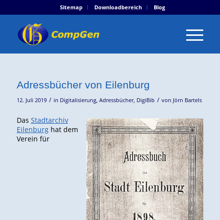
Sitemap
Downloadbereich
Blog
Adressbücher von Eilenburg
/
/
12. Juli 2019
in
Digitalisierung
,
Adressbücher
,
DigiBib
von
Jörn Bartels
Das
Stadtarchiv
Eilenburg
hat dem
Verein für