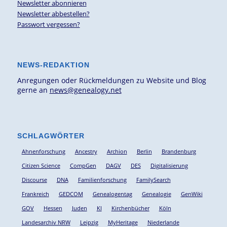
Newsletter abonnieren
Newsletter abbestellen?
Passwort vergessen?
NEWS-REDAKTION
Anregungen oder Rückmeldungen zu Website und Blog
gerne an
news@genealogy.net
SCHLAGWÖRTER
Ahnenforschung
Ancestry
Archion
Berlin
Brandenburg
Citizen Science
CompGen
DAGV
DES
Digitalisierung
Discourse
DNA
Familienforschung
FamilySearch
Frankreich
GEDCOM
Genealogentag
Genealogie
GenWiki
GOV
Hessen
Juden
KI
Kirchenbücher
Köln
Landesarchiv NRW
Leipzig
MyHeritage
Niederlande