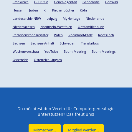
Frankreich
GEDCOM
Genealogentag
Genealogie
GenWiki
Hessen
Juden
KI
Kirchenbücher
Köln
Landesarchiv NRW
Leipzig
MyHeritage
Niederlande
Niedersachsen
Nordrhein-Westfalen
Ortsfamilienbuch
Personenstandsregister
Polen
Rheinland-Pfalz
RootsTech
Sachsen
Sachsen-Anhalt
Schweden
Transkribus
Wochenvorschau
YouTube
Zoom-Meeting
Zoom-Meetings
Österreich
Österreich-Ungarn
Du möchtest den Verein für Computergenealogie
unterstützen? Das freut uns!
Mitmachen...
Mitglied werden...