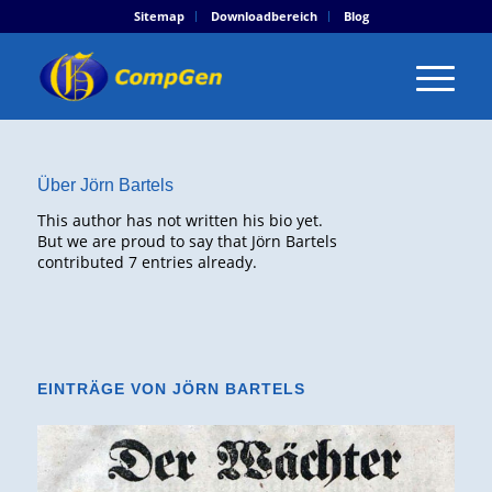
Sitemap
Downloadbereich
Blog
Über
Jörn Bartels
This author has not written his bio yet.
But we are proud to say that
Jörn Bartels
contributed 7 entries already.
EINTRÄGE VON JÖRN BARTELS