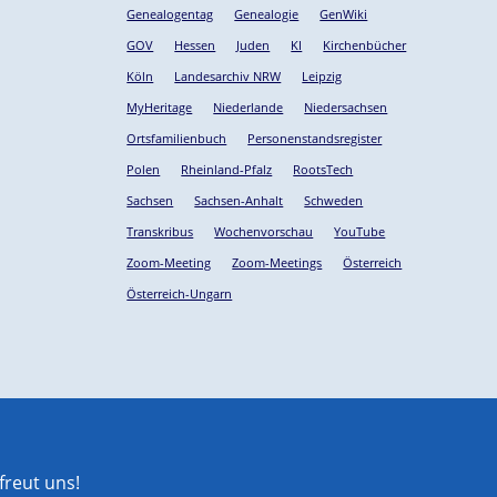
Genealogentag
Genealogie
GenWiki
GOV
Hessen
Juden
KI
Kirchenbücher
Köln
Landesarchiv NRW
Leipzig
MyHeritage
Niederlande
Niedersachsen
Ortsfamilienbuch
Personenstandsregister
Polen
Rheinland-Pfalz
RootsTech
Sachsen
Sachsen-Anhalt
Schweden
Transkribus
Wochenvorschau
YouTube
Zoom-Meeting
Zoom-Meetings
Österreich
Österreich-Ungarn
reut uns!