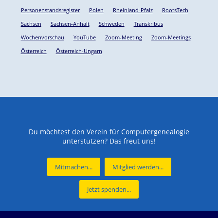
Personenstandsregister
Polen
Rheinland-Pfalz
RootsTech
Sachsen
Sachsen-Anhalt
Schweden
Transkribus
Wochenvorschau
YouTube
Zoom-Meeting
Zoom-Meetings
Österreich
Österreich-Ungarn
Du möchtest den Verein für Computergenealogie
unterstützen? Das freut uns!
Mitmachen...
Mitglied werden...
Jetzt spenden...