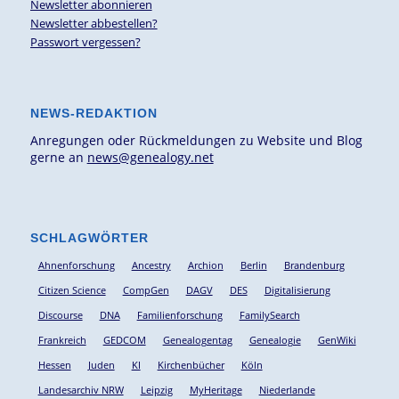
Newsletter abonnieren
Newsletter abbestellen?
Passwort vergessen?
NEWS-REDAKTION
Anregungen oder Rückmeldungen zu Website und Blog
gerne an
news@genealogy.net
SCHLAGWÖRTER
Ahnenforschung
Ancestry
Archion
Berlin
Brandenburg
Citizen Science
CompGen
DAGV
DES
Digitalisierung
Discourse
DNA
Familienforschung
FamilySearch
Frankreich
GEDCOM
Genealogentag
Genealogie
GenWiki
Hessen
Juden
KI
Kirchenbücher
Köln
Landesarchiv NRW
Leipzig
MyHeritage
Niederlande