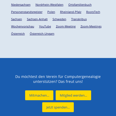
Niedersachsen
Nordrhein-Westfalen
Ortsfamilienbuch
Personenstandsregister
Polen
Rheinland-Pfalz
RootsTech
Sachsen
Sachsen-Anhalt
Schweden
Transkribus
Wochenvorschau
YouTube
Zoom-Meeting
Zoom-Meetings
Österreich
Österreich-Ungarn
Du möchtest den Verein für Computergenealogie
unterstützen? Das freut uns!
Mitmachen...
Mitglied werden...
Jetzt spenden...