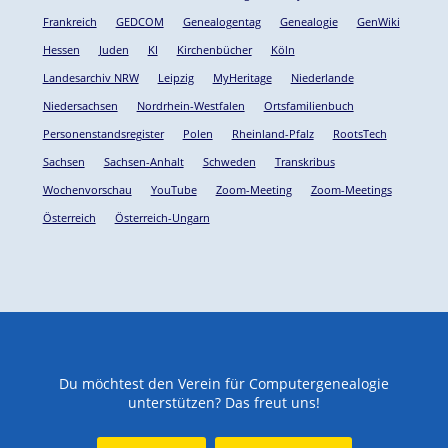
Frankreich
GEDCOM
Genealogentag
Genealogie
GenWiki
Hessen
Juden
KI
Kirchenbücher
Köln
Landesarchiv NRW
Leipzig
MyHeritage
Niederlande
Niedersachsen
Nordrhein-Westfalen
Ortsfamilienbuch
Personenstandsregister
Polen
Rheinland-Pfalz
RootsTech
Sachsen
Sachsen-Anhalt
Schweden
Transkribus
Wochenvorschau
YouTube
Zoom-Meeting
Zoom-Meetings
Österreich
Österreich-Ungarn
Du möchtest den Verein für Computergenealogie
unterstützen? Das freut uns!