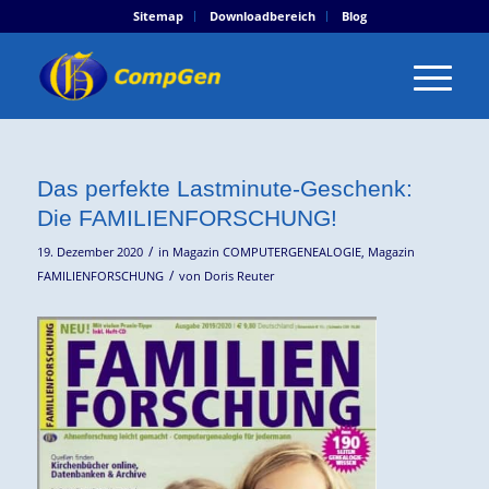
Sitemap
Downloadbereich
Blog
Das perfekte Lastminute-Geschenk:
Die FAMILIENFORSCHUNG!
/
19. Dezember 2020
in
Magazin COMPUTERGENEALOGIE
,
Magazin
/
FAMILIENFORSCHUNG
von
Doris Reuter