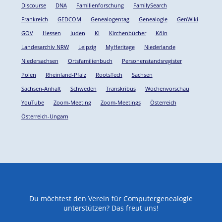
Discourse
DNA
Familienforschung
FamilySearch
Frankreich
GEDCOM
Genealogentag
Genealogie
GenWiki
GOV
Hessen
Juden
KI
Kirchenbücher
Köln
Landesarchiv NRW
Leipzig
MyHeritage
Niederlande
Niedersachsen
Ortsfamilienbuch
Personenstandsregister
Polen
Rheinland-Pfalz
RootsTech
Sachsen
Sachsen-Anhalt
Schweden
Transkribus
Wochenvorschau
YouTube
Zoom-Meeting
Zoom-Meetings
Österreich
Österreich-Ungarn
Du möchtest den Verein für Computergenealogie
unterstützen? Das freut uns!