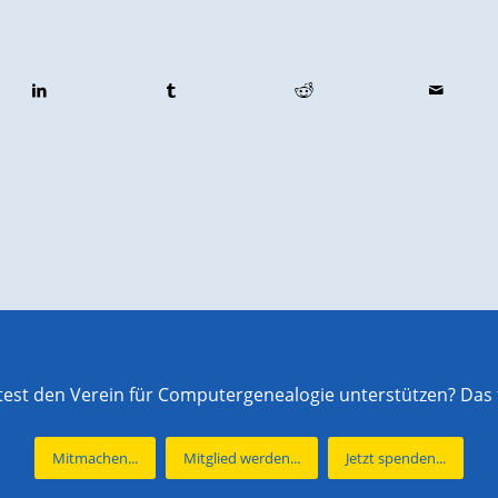
st den Verein für Computergenealogie unterstützen? Das f
Mitmachen...
Mitglied werden...
Jetzt spenden...