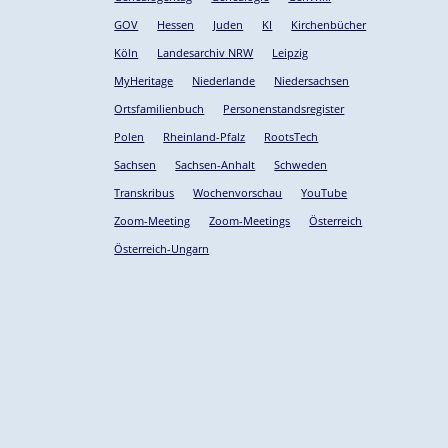
GOV
Hessen
Juden
KI
Kirchenbücher
Köln
Landesarchiv NRW
Leipzig
MyHeritage
Niederlande
Niedersachsen
Ortsfamilienbuch
Personenstandsregister
Polen
Rheinland-Pfalz
RootsTech
Sachsen
Sachsen-Anhalt
Schweden
Transkribus
Wochenvorschau
YouTube
Zoom-Meeting
Zoom-Meetings
Österreich
Österreich-Ungarn