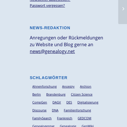
Vo
Passwort vergessen?
Fa
Vo
NEWS-REDAKTION
Anregungen oder Rückmeldungen
zu Website und Blog gerne an
news@genealogy.net
SCHLAGWÖRTER
Ahnenforschung
Ancestry
Archion
Berlin
Brandenburg
Citizen Science
CompGen
DAGV
DES
Digitalisierung
Discourse
DNA
Familienforschung
FamilySearch
Frankreich
GEDCOM
Genealogentag
Genealogie
GenWiki