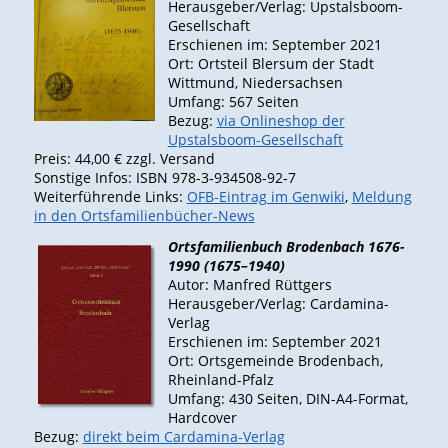
Herausgeber/Verlag: Upstalsboom-
Gesellschaft
Erschienen im: September 2021
Ort: Ortsteil Blersum der Stadt
Wittmund, Niedersachsen
Umfang: 567 Seiten
Bezug:
via Onlineshop der
Upstalsboom-Gesellschaft
Preis: 44,00 € zzgl. Versand
Sonstige Infos: ISBN 978-3‑934508-92‑7
Weiterführende Links:
OFB-Eintrag im Genwiki
,
Meldung
in den Ortsfamilienbücher-News
Ortsfamilienbuch Brodenbach 1676-
1990 (1675–1940)
Autor: Manfred Rüttgers
Herausgeber/Verlag: Cardamina-
Verlag
Erschienen im: September 2021
Ort: Ortsgemeinde Brodenbach,
Rheinland-Pfalz
Umfang: 430 Seiten, DIN-A4-Format,
Hardcover
Bezug:
direkt beim Cardamina-Verlag