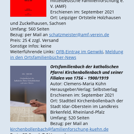
mitteldeutsche Familienforschung e.
V. (AMF)
Erschienen im: September 2021
Ort: Leipziger Ortsteile Holzhausen
und Zuckelhausen, Sachsen
Umfang: 560 Seiten
Bezug: per Mail an
schatzmeister@amf-verein.de
Preis: 25 € zzgl. Versand
Sonstige Infos: keine
Weiterführende Links:
OFB-Eintrag im Genwiki
,
Meldung
in den Ortsfamilienbücher-News
Ortsfamilienbuch der katholischen
Pfarrei Kirchenbollenbach und seiner
Filialen von 1756 – 1900/1919
Autor: Clemens-Maria Kühn
Herausgeber/Verlag: Selbstverlag
Erschienen im: September 2021
Ort: Stadtteil Kirchenbollenbach der
Stadt Idar-Oberstein im Landkreis
Birkenfeld, Rheinland-Pfalz
Umfang: 520 Seiten
Bezug: per Mail an
kirchenbollenbach@familienforschung-kuehn.de