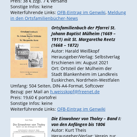
Preis: 38 € zzgl. 7 € Versand
Sonstige Infos: keine
Weiterführende Links:
OFB-Eintrag im Genwiki
,
Meldung
in den Ortsfamilienbücher-News
Ortsfamilienbuch der Pfarrei St.
Johann Baptist Mülheim (1669 –
1911) mit St. Margaretha Reetz
(1668 – 1872)
Autor: Harald Weißkopf
Herausgeber/Verlag: Selbstverlag
Erschienen im: August 2021
Ort: Ortsteil der Mülheim der
Stadt Blankenheim im Landkreis
Euskirchen, Nordrhein-Westfalen
Umfang: 504 Seiten, DIN-A4-Format, Softcover
Bezug: per Mail an
h.weisskopf@freenet.de
Preis: 19,60 € portofrei
Sonstige Infos: keine
Weiterführende Links:
OFB-Eintrag im Genwiki
Die Einwohner von Tholey – Band I:
von den Anfängen bis 1806
Autor: Kurt Theis
Herausgeber/Verlag: Verein zur