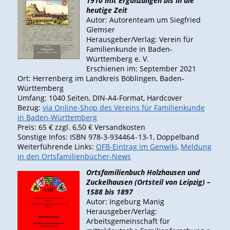
1910 mit Ergänzungen bis in die
heutige Zeit
Autor: Autorenteam um Siegfried
Glemser
Herausgeber/Verlag: Verein für
Familienkunde in Baden-
Württemberg e. V.
Erschienen im: September 2021
Ort: Herrenberg im Landkreis Böblingen, Baden-
Württemberg
Umfang: 1040 Seiten, DIN-A4-Format, Hardcover
Bezug:
via Online-Shop des Vereins für Familienkunde
in Baden-Württemberg
Preis: 65 € zzgl. 6,50 € Versandkosten
Sonstige Infos: ISBN 978-3‑934464 - 13‑1, Doppelband
Weiterführende Links:
OFB-Eintrag im Genwiki
,
Meldung
in den Ortsfamilienbücher-News
Ortsfamilienbuch Holzhausen und
Zuckelhausen (Ortsteil von Leipzig) –
1588 bis 1897
Autor: Ingeburg Manig
Herausgeber/Verlag:
Arbeitsgemeinschaft für