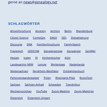
gerne an
news@genealogy.net
SCHLAGWÖRTER
Ahnenforschung
Ancestry
Archion
Berlin
Brandenburg
Citizen Science
CompGen
DAGV
DES
Digitalisierung
Discourse
DNA
Familienforschung
FamilySearch
Frankreich
GEDCOM
Genealogentag
Genealogie
GenWiki
Hessen
Juden
KI
Kirchenbücher
Köln
Landesarchiv NRW
Leipzig
MyHeritage
Niederlande
Niedersachsen
Nordrhein-Westfalen
Ortsfamilienbuch
Personenstandsregister
Polen
Rheinland-Pfalz
RootsTech
Sachsen
Sachsen-Anhalt
Schweden
Transkribus
Wochenvorschau
YouTube
Zoom-Meeting
Zoom-Meetings
Österreich
Österreich-Ungarn