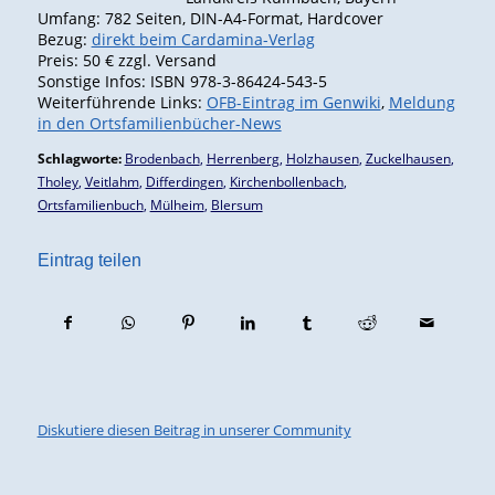
Umfang: 782 Seiten, DIN-A4-Format, Hardcover
Bezug:
direkt beim Cardamina-Verlag
Preis: 50 € zzgl. Versand
Sonstige Infos: ISBN 978-3-86424-543-5
Weiterführende Links:
OFB-Eintrag im Genwiki
,
Meldung
in den Ortsfamilienbücher-News
Schlagworte:
Brodenbach
,
Herrenberg
,
Holzhausen
,
Zuckelhausen
,
Tholey
,
Veitlahm
,
Differdingen
,
Kirchenbollenbach
,
Ortsfamilienbuch
,
Mülheim
,
Blersum
Eintrag teilen
Diskutiere diesen Beitrag in unserer Community