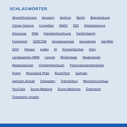
SCHLAGWÖRTER
Ahnenforschung
Ancestry
Archion
Berlin
Brandenburg
Citizen Science
CompGen
DAGV
DES
Digitalisierung
Discourse
DNA
Familienforschung
FamilySearch
Frankreich
GEDCOM
Genealogentag
Genealogie
GenWiki
GOV
Hessen
Juden
KI
Kirchenbücher
Köln
Landesarchiv NRW
Leipzig
MyHeritage
Niederlande
Niedersachsen
Ortsfamilienbuch
Personenstandsregister
Polen
Rheinland-Pfalz
RootsTech
Sachsen
Sachsen-Anhalt
Schweden
Transkribus
Wochenvorschau
YouTube
Zoom-Meeting
Zoom-Meetings
Österreich
Österreich-Ungarn