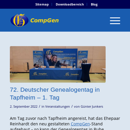
Sitemap
Downloadbereich
Blog
72. Deutscher Genealogentag in
Tapfheim – 1. Tag
/
/
2. September 2022
in
Veranstaltungen
von
Günter Junkers
Am Tag zuvor nach Tapfheim angereist, hat das Ehepaar
Reinhardt den neu gestalteten
CompGen
-Stand
aufgebaut – so kann der Genealogentag in Ruhe