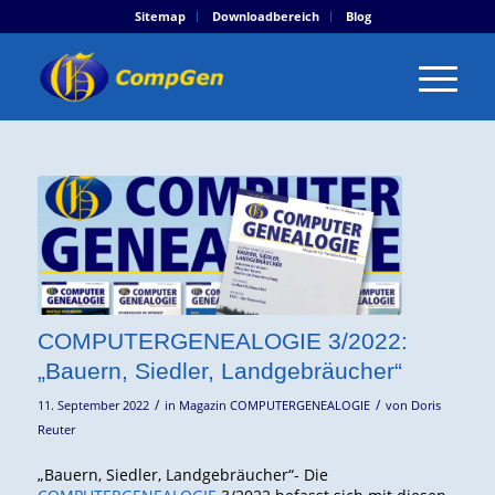
Sitemap
Downloadbereich
Blog
COMPUTERGENEALOGIE 3/2022:
„Bauern, Siedler, Landgebräucher“
/
/
11. September 2022
in
Magazin COMPUTERGENEALOGIE
von
Doris
Reuter
„Bauern, Siedler, Landgebräucher“- Die