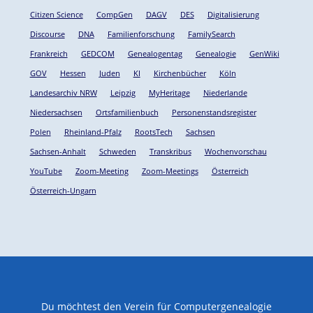
Citizen Science
CompGen
DAGV
DES
Digitalisierung
Discourse
DNA
Familienforschung
FamilySearch
Frankreich
GEDCOM
Genealogentag
Genealogie
GenWiki
GOV
Hessen
Juden
KI
Kirchenbücher
Köln
Landesarchiv NRW
Leipzig
MyHeritage
Niederlande
Niedersachsen
Ortsfamilienbuch
Personenstandsregister
Polen
Rheinland-Pfalz
RootsTech
Sachsen
Sachsen-Anhalt
Schweden
Transkribus
Wochenvorschau
YouTube
Zoom-Meeting
Zoom-Meetings
Österreich
Österreich-Ungarn
Du möchtest den Verein für Computergenealogie