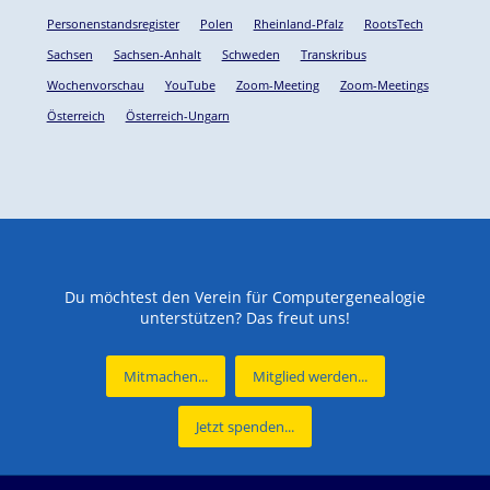
Personenstandsregister
Polen
Rheinland-Pfalz
RootsTech
Sachsen
Sachsen-Anhalt
Schweden
Transkribus
Wochenvorschau
YouTube
Zoom-Meeting
Zoom-Meetings
Österreich
Österreich-Ungarn
Du möchtest den Verein für Computergenealogie
unterstützen? Das freut uns!
Mitmachen...
Mitglied werden...
Jetzt spenden...