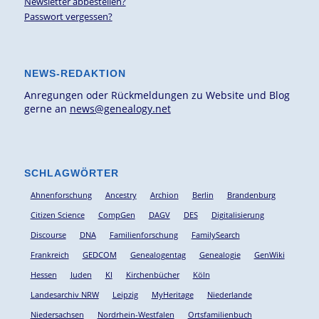
Newsletter abbestellen?
Passwort vergessen?
NEWS-REDAKTION
Anregungen oder Rückmeldungen zu Website und Blog
gerne an
news@genealogy.net
SCHLAGWÖRTER
Ahnenforschung
Ancestry
Archion
Berlin
Brandenburg
Citizen Science
CompGen
DAGV
DES
Digitalisierung
Discourse
DNA
Familienforschung
FamilySearch
Frankreich
GEDCOM
Genealogentag
Genealogie
GenWiki
Hessen
Juden
KI
Kirchenbücher
Köln
Landesarchiv NRW
Leipzig
MyHeritage
Niederlande
Niedersachsen
Nordrhein-Westfalen
Ortsfamilienbuch