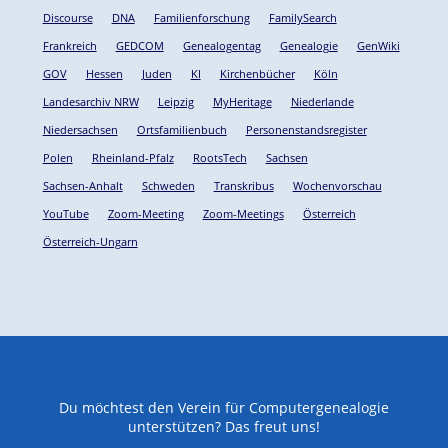
Discourse
DNA
Familienforschung
FamilySearch
Frankreich
GEDCOM
Genealogentag
Genealogie
GenWiki
GOV
Hessen
Juden
KI
Kirchenbücher
Köln
Landesarchiv NRW
Leipzig
MyHeritage
Niederlande
Niedersachsen
Ortsfamilienbuch
Personenstandsregister
Polen
Rheinland-Pfalz
RootsTech
Sachsen
Sachsen-Anhalt
Schweden
Transkribus
Wochenvorschau
YouTube
Zoom-Meeting
Zoom-Meetings
Österreich
Österreich-Ungarn
Du möchtest den Verein für Computergenealogie
unterstützen? Das freut uns!