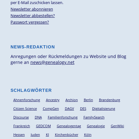
per E-Mail zuschicken lassen.
Newsletter abonnieren
Newsletter abbestellen?
Passwort vergessen?
NEWS-REDAKTION
Anregungen oder Rückmeldungen zu Website und Blog
gerne an
news@genealogy.net
SCHLAGWÖRTER
Ahnenforschung
Ancestry
Archion
Berlin
Brandenburg
Citizen Science
CompGen
DAGV
DES
Digitalisierung
Discourse
DNA
Familienforschung
FamilySearch
Frankreich
GEDCOM
Genealogentag
Genealogie
GenWiki
Hessen
Juden
KI
Kirchenbücher
Köln