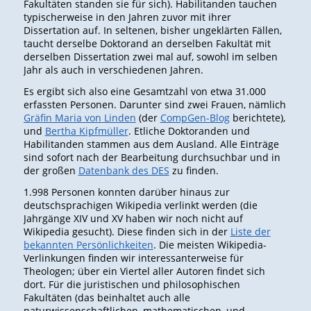
Fakultäten standen sie für sich). Habilitanden tauchen
typischerweise in den Jahren zuvor mit ihrer
Dissertation auf. In seltenen, bisher ungeklärten Fällen,
taucht derselbe Doktorand an derselben Fakultät mit
derselben Dissertation zwei mal auf, sowohl im selben
Jahr als auch in verschiedenen Jahren.
Es ergibt sich also eine Gesamtzahl von etwa 31.000
erfassten Personen. Darunter sind zwei Frauen, nämlich
Gräfin Maria von Linden
(der
CompGen-Blog
berichtete),
und
Bertha Kipfmüller
. Etliche Doktoranden und
Habilitanden stammen aus dem Ausland. Alle Einträge
sind sofort nach der Bearbeitung durchsuchbar und in
der großen
Datenbank des DES
zu finden.
1.998 Personen konnten darüber hinaus zur
deutschsprachigen Wikipedia verlinkt werden (die
Jahrgänge XIV und XV haben wir noch nicht auf
Wikipedia gesucht). Diese finden sich in der
Liste der
bekannten Persönlichkeiten
. Die meisten Wikipedia-
Verlinkungen finden wir interessanterweise für
Theologen; über ein Viertel aller Autoren findet sich
dort. Für die juristischen und philosophischen
Fakultäten (das beinhaltet auch alle
naturwissenschaftlichen, mathematischen, und