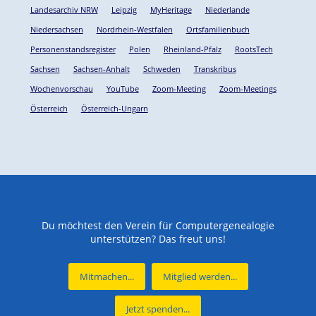
Landesarchiv NRW
Leipzig
MyHeritage
Niederlande
Niedersachsen
Nordrhein-Westfalen
Ortsfamilienbuch
Personenstandsregister
Polen
Rheinland-Pfalz
RootsTech
Sachsen
Sachsen-Anhalt
Schweden
Transkribus
Wochenvorschau
YouTube
Zoom-Meeting
Zoom-Meetings
Österreich
Österreich-Ungarn
Du möchtest den Verein für Computergenealogie
unterstützen? Das freut uns!
Mitmachen...
Mitglied werden...
Jetzt spenden...