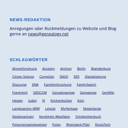
NEWS-REDAKTION
Anregungen oder Rückmeldungen zu Website und Blog
gerne an
news@genealogy.net
SCHLAGWÖRTER
Ahnenforschung
Ancestry
Archion
Berlin
Brandenburg
Citizen Science
CompGen
DAGV
DES
Digitalisierung
Discourse
DNA
Familienforschung
FamilySearch
Frankreich
GEDCOM
Genealogentag
Genealogie
GenWiki
Hessen
Juden
KI
Kirchenbücher
Köln
Landesarchiv NRW
Leipzig
MyHeritage
Niederlande
Niedersachsen
Nordrhein-Westfalen
Ortsfamilienbuch
Personenstandsregister
Polen
Rheinland-Pfalz
RootsTech