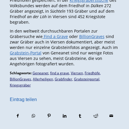
Friedhöfen gespeichert. In der
Kriegsgräberssuche
des
Volksbundes werden auf dem Friedhof in
Dülken
272
Gräber angezeigt, in
Süchteln
193 Gräber und auf dem
Friedhof
an der Löh
in Viersen sind 452 Kriegstote
begraben.
In den weltweit durchsuchbaren Portalen zur
Gräbersuche wie
Find a Grave
oder
BillionGraves
sind
zwar Gräber auch in Viersen dokumentiert, aber meist
werden nur einzelne Grabsteinfotos angezeigt. Auch im
Grabstein-Portal
von Geneanet sind nur wenige Fotos
aus Viersen zu sehen, meist Grabsteine, die von
Angehörigen fotografiert wurden.
Schlagworte:
Geneanet
,
find a grave
,
Viersen
,
Friedhöfe
,
BillionGraves
,
Allerheiligen
,
Grabfinder
,
Grabsteinportal
,
Kriegsgräber
Eintrag teilen