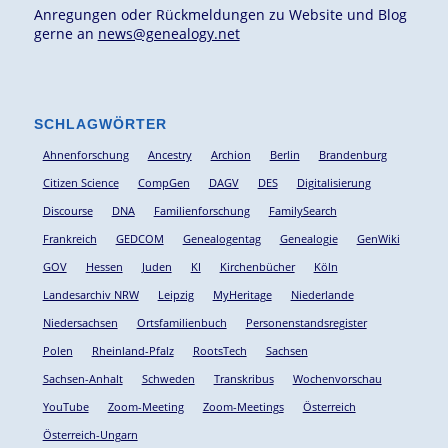
Anregungen oder Rückmeldungen zu Website und Blog
gerne an
news@genealogy.net
SCHLAGWÖRTER
Ahnenforschung
Ancestry
Archion
Berlin
Brandenburg
Citizen Science
CompGen
DAGV
DES
Digitalisierung
Discourse
DNA
Familienforschung
FamilySearch
Frankreich
GEDCOM
Genealogentag
Genealogie
GenWiki
GOV
Hessen
Juden
KI
Kirchenbücher
Köln
Landesarchiv NRW
Leipzig
MyHeritage
Niederlande
Niedersachsen
Ortsfamilienbuch
Personenstandsregister
Polen
Rheinland-Pfalz
RootsTech
Sachsen
Sachsen-Anhalt
Schweden
Transkribus
Wochenvorschau
YouTube
Zoom-Meeting
Zoom-Meetings
Österreich
Österreich-Ungarn