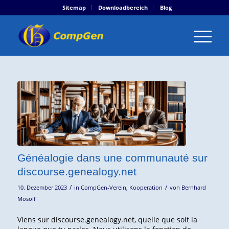
Sitemap
Downloadbereich
Blog
Généalogie dans une communauté sur
discourse.genealogy.net
/
/
10. Dezember 2023
in
CompGen-Verein
,
Kooperation
von
Bernhard
Mosolf
Viens sur discourse.genealogy.net, quelle que soit la