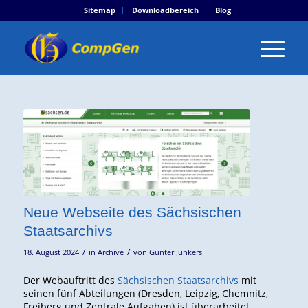
Sitemap
Downloadbereich
Blog
Neue Webseite des Sächsischen
Staatsarchivs
/
/
18. August 2024
in
Archive
von
Günter Junkers
Der Webauftritt des
Sächsischen Staatsarchivs
mit
seinen fünf Abteilungen (Dresden, Leipzig, Chemnitz,
Freiberg und Zentrale Aufgaben) ist überarbeitet