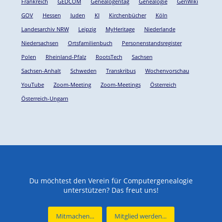
Frankreich
GEDCOM
Genealogentag
Genealogie
GenWiki
GOV
Hessen
Juden
KI
Kirchenbücher
Köln
Landesarchiv NRW
Leipzig
MyHeritage
Niederlande
Niedersachsen
Ortsfamilienbuch
Personenstandsregister
Polen
Rheinland-Pfalz
RootsTech
Sachsen
Sachsen-Anhalt
Schweden
Transkribus
Wochenvorschau
YouTube
Zoom-Meeting
Zoom-Meetings
Österreich
Österreich-Ungarn
Du möchtest den Verein für Computergenealogie
unterstützen? Das freut uns!
Mitmachen...
Mitglied werden...