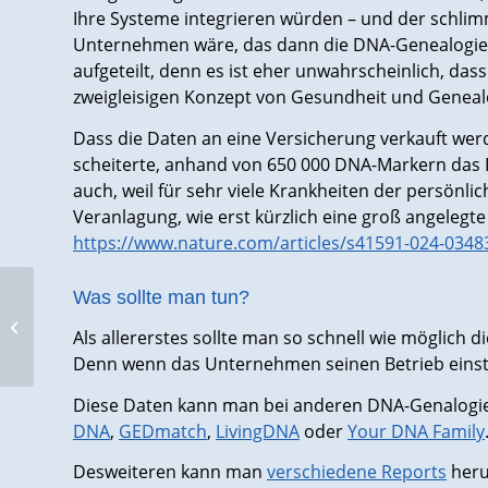
Ihre Systeme integrieren würden – und der schlimm
Unternehmen wäre, das dann die DNA-Genealogie-
aufgeteilt, denn es ist eher unwahrscheinlich, das
zweigleisigen Konzept von Gesundheit und Genealo
Dass die Daten an eine Versicherung verkauft wer
scheiterte, anhand von 650 000 DNA-Markern das 
auch, weil für sehr viele Krankheiten der persönlic
Veranlagung, wie erst kürzlich eine groß angelegt
https://www.nature.com/articles/s41591-024-0348
IT-Helden gesucht!
Was sollte man tun?
Werde Teil unserer
Als allererstes sollte man so schnell wie möglich d
digitalen Super-
Denn wenn das Unternehmen seinen Betrieb einstel
Mannschaft!
Diese Daten kann man bei anderen DNA-Genalogie-
DNA
,
GEDmatch
,
LivingDNA
oder
Your DNA Family
Desweiteren kann man
verschiedene Reports
heru