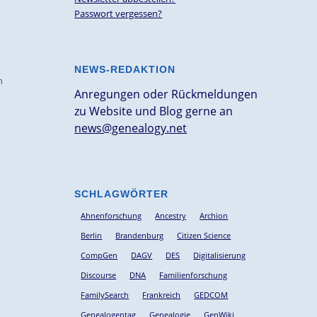
Passwort vergessen?
NEWS-REDAKTION
n
Anregungen oder Rückmeldungen
zu Website und Blog gerne an
news@genealogy.net
SCHLAGWÖRTER
Ahnenforschung
Ancestry
Archion
Berlin
Brandenburg
Citizen Science
CompGen
DAGV
DES
Digitalisierung
Discourse
DNA
Familienforschung
FamilySearch
Frankreich
GEDCOM
Genealogentag
Genealogie
GenWiki