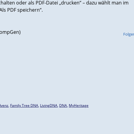
sthalten oder als PDF-Datei „drucken“ – dazu wählt man im
Als PDF speichern“.
(CompGen)
Folge
lvenz
,
Family Tree DNA
,
LivingDNA
,
DNA
,
MyHeritage