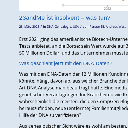
23andMe ist insolvent – was tun?
/
/
28. März 2025
in
DNA-Genealogie
,
USA
von
Renate Ell
,
Andreas West
Erst 2021 ging das amerikanische Biotech-Unter
Tests anbietet, an die Börse; sein Wert wurde auf 3
50 Millionen Dollar, und das Unternehmen musste,
Was geschieht jetzt mit den DNA-Daten?
Was mit den DNA-Daten der 12 Millionen Kundinn
könnte, hängt davon ab, aus welcher Branche der
Art DNA-Analyse man beauftragt hatte. Eine mediz
genetischer Veranlagungen für Krankheiten wie Kre
wahrscheinlich die meisten, die den CompGen-Blog
herauszufinden, neue (entfernte) Familienmitglie
Hilfe der DNA zu verifizieren?
Aus genealogischer Sicht wäre es wohl am besten