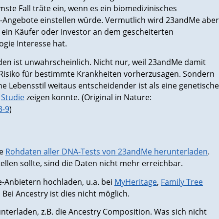
ste Fall träte ein, wenn es ein biomedizinisches
Angebote einstellen würde. Vermutlich wird 23andMe aber
s ein Käufer oder Investor an dem gescheiterten
gie Interesse hat.
den ist unwahrscheinlich. Nicht nur, weil 23andMe damit
Risiko für bestimmte Krankheiten vorherzusagen. Sondern
he Lebensstil weitaus entscheidender ist als eine genetische
e
Studie
zeigen konnte. (Original in Nature:
3-9
)
ie
Rohdaten aller DNA-Tests von 23andMe herunterladen
.
len sollte, sind die Daten nicht mehr erreichbar.
Anbietern hochladen, u.a. bei
MyHeritage
,
Family Tree
. Bei Ancestry ist dies nicht möglich.
nterladen, z.B. die Ancestry Composition. Was sich nicht