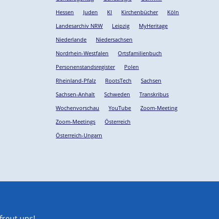
Hessen
Juden
KI
Kirchenbücher
Köln
Landesarchiv NRW
Leipzig
MyHeritage
Niederlande
Niedersachsen
Nordrhein-Westfalen
Ortsfamilienbuch
Personenstandsregister
Polen
Rheinland-Pfalz
RootsTech
Sachsen
Sachsen-Anhalt
Schweden
Transkribus
Wochenvorschau
YouTube
Zoom-Meeting
Zoom-Meetings
Österreich
Österreich-Ungarn
reut uns!