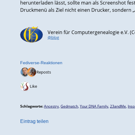
herunterladen lässt, sollte man als Screenshot fe
Druckmenü als Ziel nicht einen Drucker, sondern „
Verein für Computergenealogie e.V. 
@blog
Fediverse-Reaktionen
2 Reposts
1 Like
Schlagworte:
Ancestry
,
Gedmatch
,
Your DNA Family
,
23andMe
,
Inso
Eintrag teilen