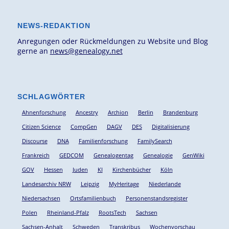
NEWS-REDAKTION
Anregungen oder Rückmeldungen zu Website und Blog
gerne an
news@genealogy.net
SCHLAGWÖRTER
Ahnenforschung
Ancestry
Archion
Berlin
Brandenburg
Citizen Science
CompGen
DAGV
DES
Digitalisierung
Discourse
DNA
Familienforschung
FamilySearch
Frankreich
GEDCOM
Genealogentag
Genealogie
GenWiki
GOV
Hessen
Juden
KI
Kirchenbücher
Köln
Landesarchiv NRW
Leipzig
MyHeritage
Niederlande
Niedersachsen
Ortsfamilienbuch
Personenstandsregister
Polen
Rheinland-Pfalz
RootsTech
Sachsen
Sachsen-Anhalt
Schweden
Transkribus
Wochenvorschau