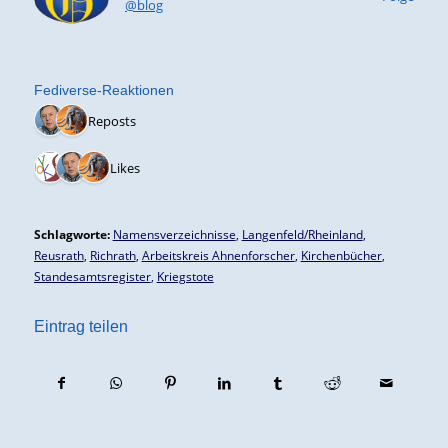
@blog
Fediverse-Reaktionen
2 Reposts
3 Likes
Schlagworte:
Namensverzeichnisse
,
Langenfeld/Rheinland
,
Reusrath
,
Richrath
,
Arbeitskreis Ahnenforscher
,
Kirchenbücher
,
Standesamtsregister
,
Kriegstote
Eintrag teilen