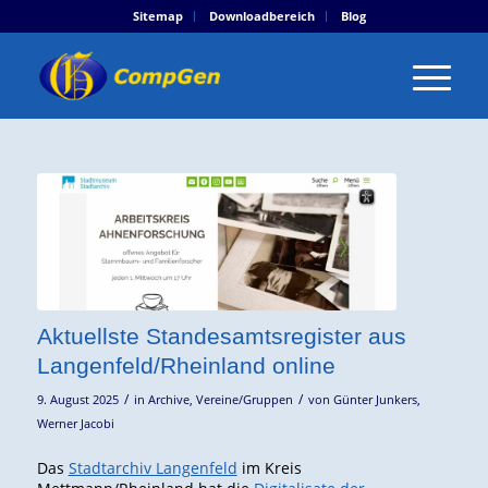
Sitemap
Downloadbereich
Blog
Aktuellste Standesamtsregister aus
Langenfeld/Rheinland online
/
/
9. August 2025
in
Archive
,
Vereine/Gruppen
von
Günter Junkers
,
Werner Jacobi
Das
Stadtarchiv Langenfeld
im Kreis