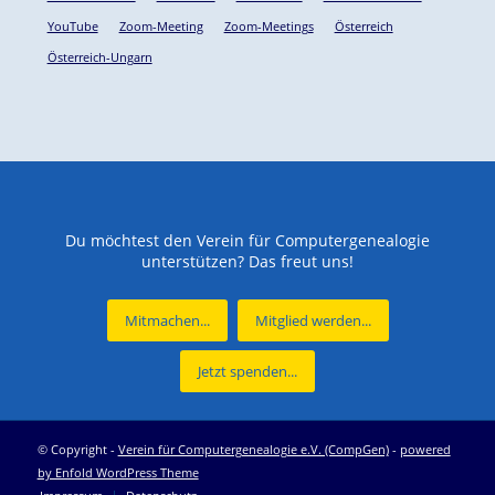
YouTube
Zoom-Meeting
Zoom-Meetings
Österreich
Österreich-Ungarn
Du möchtest den Verein für Computergenealogie
unterstützen? Das freut uns!
Mitmachen...
Mitglied werden...
Jetzt spenden...
© Copyright -
Verein für Computergenealogie e.V. (CompGen)
-
powered
by Enfold WordPress Theme