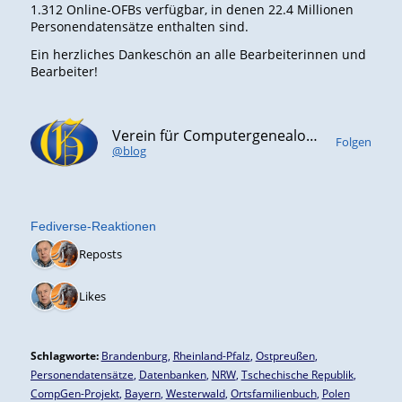
1.312 Online-OFBs verfügbar, in denen 22.4 Millionen
Personendatensätze enthalten sind.
Ein herzliches Dankeschön an alle Bearbeiterinnen und
Bearbeiter!
Verein für Computergenealogie e.V. (CompGen)
Folgen
@blog
Fediverse-Reaktionen
2 Reposts
2 Likes
Schlagworte:
Brandenburg
,
Rheinland-Pfalz
,
Ostpreußen
,
Personendatensätze
,
Datenbanken
,
NRW
,
Tschechische Republik
,
CompGen-Projekt
,
Bayern
,
Westerwald
,
Ortsfamilienbuch
,
Polen