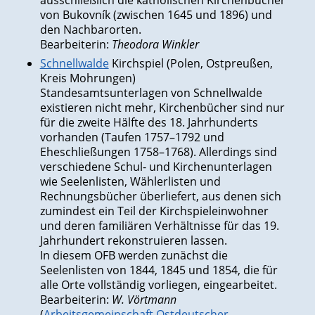
ausschließlich die katholischen Kirchenbücher
von Bukovník (zwischen 1645 und 1896) und
den Nachbarorten.
Bearbeiterin:
Theodora Winkler
Schnellwalde
Kirchspiel (Polen, Ostpreußen,
Kreis Mohrungen)
Standesamtsunterlagen von Schnellwalde
existieren nicht mehr, Kirchenbücher sind nur
für die zweite Hälfte des 18. Jahrhunderts
vorhanden (Taufen 1757–1792 und
Eheschließungen 1758–1768). Allerdings sind
verschiedene Schul- und Kirchenunterlagen
wie Seelenlisten, Wählerlisten und
Rechnungsbücher überliefert, aus denen sich
zumindest ein Teil der Kirchspieleinwohner
und deren familiären Verhältnisse für das 19.
Jahrhundert rekonstruieren lassen.
In diesem OFB werden zunächst die
Seelenlisten von 1844, 1845 und 1854, die für
alle Orte vollständig vorliegen, eingearbeitet.
Bearbeiterin:
W. Vörtmann
(
Arbeitsgemeinschaft Ostdeutscher