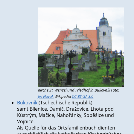
Kirche St. Wenzel und Friedhof in Bukovník Foto:
Jiří Novák
Wikipedia
CC BY-SA 3.0
Bukovník
(Tschechische Republik)
samt Bílenice, Damíč, Dražovice, Lhota pod
Kůstrým, Mačice, Nahořánky, Soběšice und
Vojnice.
Als Quelle für das Ortsfamilienbuch dienten