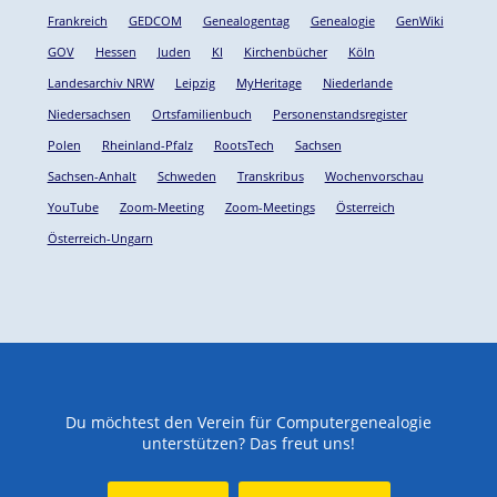
Frankreich
GEDCOM
Genealogentag
Genealogie
GenWiki
GOV
Hessen
Juden
KI
Kirchenbücher
Köln
Landesarchiv NRW
Leipzig
MyHeritage
Niederlande
Niedersachsen
Ortsfamilienbuch
Personenstandsregister
Polen
Rheinland-Pfalz
RootsTech
Sachsen
Sachsen-Anhalt
Schweden
Transkribus
Wochenvorschau
YouTube
Zoom-Meeting
Zoom-Meetings
Österreich
Österreich-Ungarn
Du möchtest den Verein für Computergenealogie
unterstützen? Das freut uns!