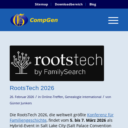
Sitemap
Downloadbereich
Blog
RootsTech 2026
/
/
26. Februar 2026
in
Online-Treffen
,
Genealogie international
von
Günter Junkers
Die RootsTech 2026, die weltweit größte
Konferenz für
Familiengeschichte
, findet vom
5. bis 7. März 2026
als
Hybrid-Event in Salt Lake City (Salt Palace Convention