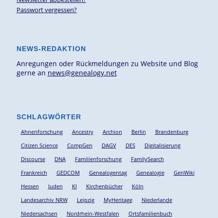
Passwort vergessen?
NEWS-REDAKTION
Anregungen oder Rückmeldungen zu Website und Blog
gerne an
news@genealogy.net
SCHLAGWÖRTER
Ahnenforschung
Ancestry
Archion
Berlin
Brandenburg
Citizen Science
CompGen
DAGV
DES
Digitalisierung
Discourse
DNA
Familienforschung
FamilySearch
Frankreich
GEDCOM
Genealogentag
Genealogie
GenWiki
Hessen
Juden
KI
Kirchenbücher
Köln
Landesarchiv NRW
Leipzig
MyHeritage
Niederlande
Niedersachsen
Nordrhein-Westfalen
Ortsfamilienbuch