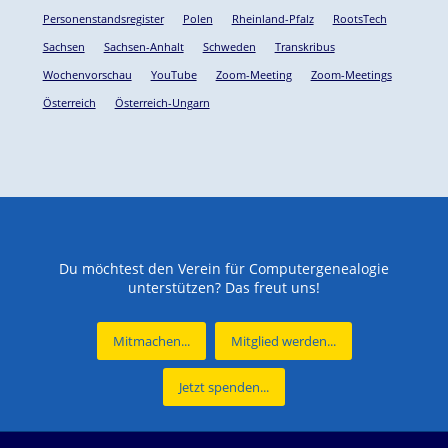
Personenstandsregister
Polen
Rheinland-Pfalz
RootsTech
Sachsen
Sachsen-Anhalt
Schweden
Transkribus
Wochenvorschau
YouTube
Zoom-Meeting
Zoom-Meetings
Österreich
Österreich-Ungarn
Du möchtest den Verein für Computergenealogie
unterstützen? Das freut uns!
Mitmachen...
Mitglied werden...
Jetzt spenden...