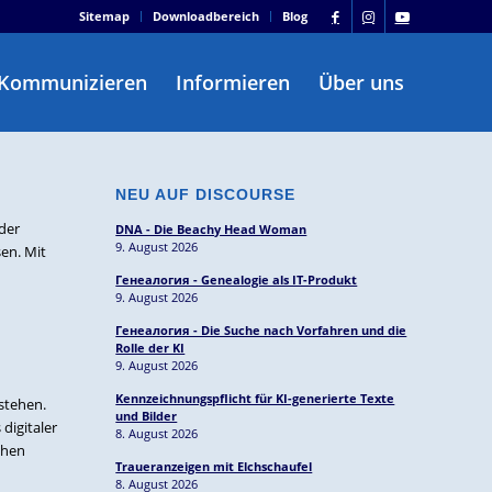
Sitemap
Downloadbereich
Blog
Kommunizieren
Informieren
Über uns
NEU AUF DISCOURSE
der
DNA - Die Beachy Head Woman
9. August 2026
en. Mit
Генеалогия - Genealogie als IT-Produkt
9. August 2026
Генеалогия - Die Suche nach Vorfahren und die
Rolle der KI
9. August 2026
Kennzeichnungspflicht für KI-generierte Texte
 stehen.
und Bilder
digitaler
8. August 2026
chen
Traueranzeigen mit Elchschaufel
8. August 2026