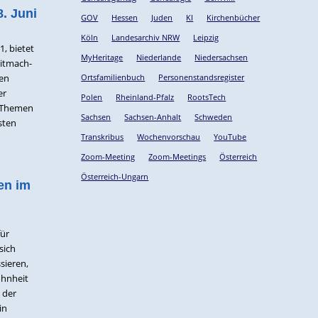
8. Juni
GOV
Hessen
Juden
KI
Kirchenbücher
Köln
Landesarchiv NRW
Leipzig
1, bietet
MyHeritage
Niederlande
Niedersachsen
Mitmach-
nen
Ortsfamilienbuch
Personenstandsregister
er
Polen
Rheinland-Pfalz
RootsTech
r Themen
Sachsen
Sachsen-Anhalt
Schweden
sten
Transkribus
Wochenvorschau
YouTube
Zoom-Meeting
Zoom-Meetings
Österreich
Österreich-Ungarn
en im
für
sich
sieren,
ohnheit
 der
in