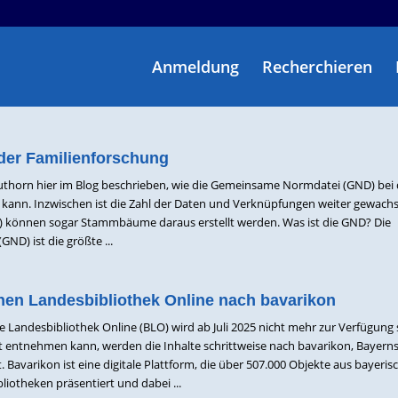
Anmeldung
Recherchieren
 der Familienforschung
euthorn hier im Blog beschrieben, wie die Gemeinsame Normdatei (GND) bei 
 kann. Inzwischen ist die Zahl der Daten und Verknüpfungen weiter gewachs
(KI) können sogar Stammbäume daraus erstellt werden. Was ist die GND? Die
D) ist die größte ...
hen Landesbibliothek Online nach bavarikon
he Landesbibliothek Online (BLO) wird ab Juli 2025 nicht mehr zur Verfügung
entnehmen kann, werden die Inhalte schrittweise nach bavarikon, Bayerns 
Bavarikon ist eine digitale Plattform, die über 507.000 Objekte aus bayeris
iotheken präsentiert und dabei ...