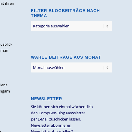
it ihren
FILTER BLOGBEITRÄGE NACH
THEMA
Filter
Blogbeiträge
nach
Thema
usblick
e man
WÄHLE BEITRÄGE AUS MONAT
niens
Ungarn
NEWSLETTER
Sie können sich einmal wöchentlich
den CompGen-Blog Newsletter
per E-Mail zuschicken lassen.
Newsletter abonnieren
Newsletter abbestellen?
o