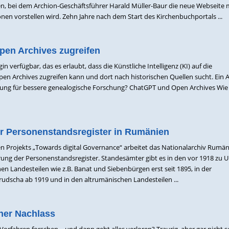
, bei dem Archion-Geschäftsführer Harald Müller-Baur die neue Webseite m
nen vorstellen wird. Zehn Jahre nach dem Start des Kirchenbuchportals ...
pen Archives zugreifen
in verfügbar, das es erlaubt, dass die Künstliche Intelligenz (KI) auf die
n Archives zugreifen kann und dort nach historischen Quellen sucht. Ein A
fnung für bessere genealogische Forschung? ChatGPT und Open Archives Wi
der Personenstandsregister in Rumänien
 Projekts „Towards digital Governance“ arbeitet das Nationalarchiv Rumä
ierung der Personenstandsregister. Standesämter gibt es in den vor 1918 zu 
n Landesteilen wie z.B. Banat und Siebenbürgen erst seit 1895, in der
dscha ab 1919 und in den altrumänischen Landesteilen ...
her Nachlass
orfahren forschen – und dann geht alles verloren? Traurig, aber gar nicht s