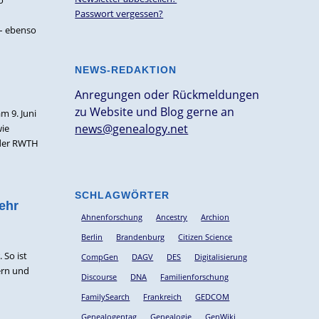
Passwort vergessen?
– ebenso
NEWS-REDAKTION
Anregungen oder Rückmeldungen
zu Website und Blog gerne an
m 9. Juni
news@genealogy.net
wie
 der RWTH
SCHLAGWÖRTER
ehr
Ahnenforschung
Ancestry
Archion
Berlin
Brandenburg
Citizen Science
 So ist
CompGen
DAGV
DES
Digitalisierung
ern und
Discourse
DNA
Familienforschung
FamilySearch
Frankreich
GEDCOM
Genealogentag
Genealogie
GenWiki