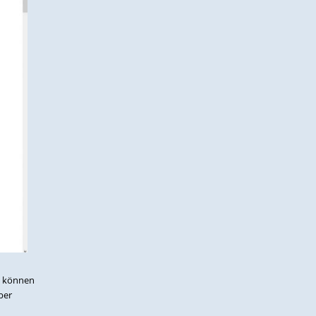
en können
ber