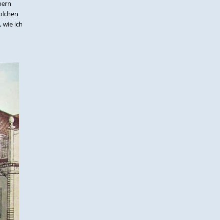
bern
solchen
 wie ich