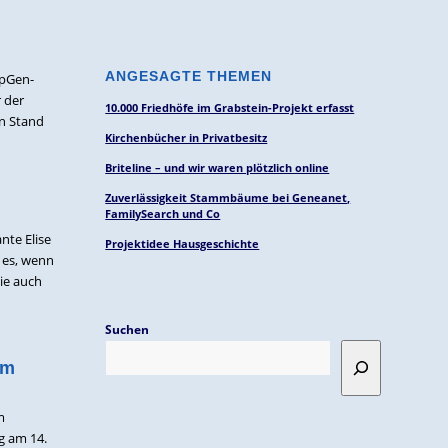
ANGESAGTE THEMEN
mpGen-
r der
10.000 Friedhöfe im Grabstein-Projekt erfasst
en Stand
Kirchenbücher in Privatbesitz
Briteline – und wir waren plötzlich online
Zuverlässigkeit Stammbäume bei Geneanet,
FamilySearch und Co
nte Elise
Projektidee Hausgeschichte
 es, wenn
ie auch
Suchen
em
m
g am 14.