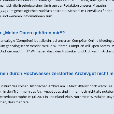
an sich die Ergebnisse einer Umfrage der Redaktion unseres Magazins
 zum genealogischen Nachlass anschaut. Sie sind im GenWiki zu finden 
n und weiteren Informationen zum ...
r „Meine Daten gehören mir“?
enealogie (CompGen) lädt alle ein, bei unserem CompGen-Online-Meeting a
im genealogischen Verein" mitzudiskutieren. CompGen will Open Access - 
l? Und wer macht mit? Wir haben dazu den Historiker und Archivar im Archiv
en durch Hochwasser zerstörtes Archivgut nicht m
insturz des Kölner Historischen Archivs am 3. März 2009 ist noch wach: Die
en in den Trümmern des Archivgebäudes sind immer noch nicht alle nutzbar.
etterkatastrophe im Juli 2021 in Rheinland-Pfalz, Nordrhein-Westfalen, Bay
en, dass mehrere ...