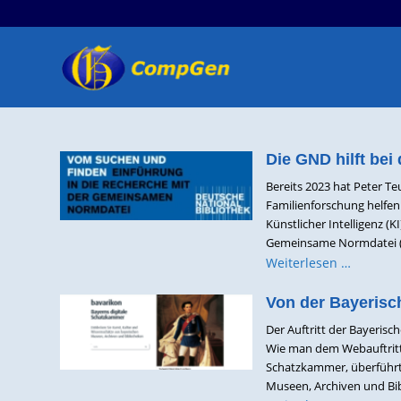
Die GND hilft bei
Bereits 2023 hat Peter T
Familienforschung helfen
Künstlicher Intelligenz 
Gemeinsame Normdatei (GN
Weiterlesen …
Von der Bayerisc
Der Auftritt der Bayerisc
Wie man dem Webauftritt 
Schatzkammer, überführt. 
Museen, Archiven und Bibl