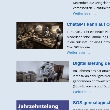
Dezember 2023 eingeladen
verbesserten Suchfunktio
Weiterlesen …
ChatGPT kann auf O
Für ChatGPT ist ein neues Plug
niederländische Sammlung Ope
in die Zukunft und eine Hof
ChatGPT für die ...
Weiterlesen …
Digitalisierung 
Im Rahmen des nationalen
intensiv an der Digitalis
gehörenden nordwestliche
(Süd-)Bukowina und Dobru
Weiterlesen …
SOS genealogisc
Jahrzehntelang nach den V