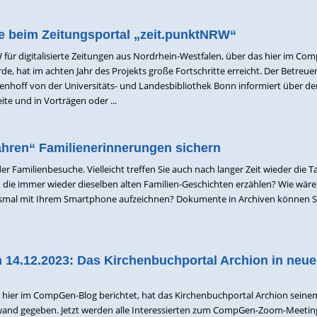
te beim Zeitungsportal „zeit.punktNRW“
 für digitalisierte Zeitungen aus Nordrhein-Westfalen, über das hier im Co
rde, hat im achten Jahr des Projekts große Fortschritte erreicht. Der Betreue
kenhoff von der Universitäts- und Landesbibliothek Bonn informiert über d
te und in Vorträgen oder ...
hren“ Familienerinnerungen sichern
er Familienbesuche. Vielleicht treffen Sie auch nach langer Zeit wieder die Ta
 die immer wieder dieselben alten Familien-Geschichten erzählen? Wie wäre
iesmal mit Ihrem Smartphone aufzeichnen? Dokumente in Archiven können S
14.12.2023: Das Kirchenbuchportal Archion in neu
hier im CompGen-Blog berichtet, hat das Kirchenbuchportal Archion seine
wand gegeben. Jetzt werden alle Interessierten zum CompGen-Zoom-Meetin