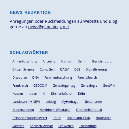
NEWS-REDAKTION
Anregungen oder Rückmeldungen zu Website und Blog
gerne an
news@genealogy.net
SCHLAGWÖRTER
Ahnenforschung
Ancestry
Archion
Berlin
Brandenburg
Citizen Science
CompGen
DAGV
DES
Digitalisierung
Discourse
DNA
Familienforschung
FamilySearch
Frankreich
GEDCOM
Genealogentag
Genealogie
GenWiki
Hessen
Juden
KI
Kirchenbücher
Köln
Landesarchiv NRW
Leipzig
MyHeritage
Niederlande
Niedersachsen
Nordrhein-Westfalen
Ortsfamilienbuch
Personenstandsregister
Polen
Rheinland-Pfalz
RootsTech
Sachsen
Sachsen-Anhalt
Schweden
Transkribus