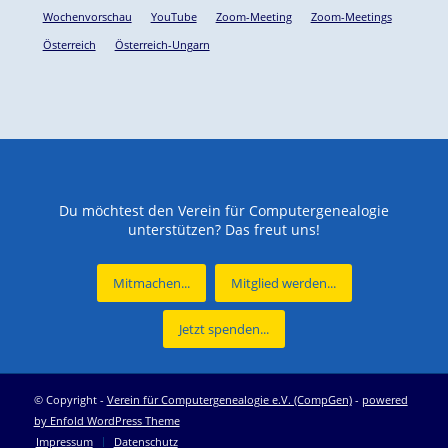
Wochenvorschau
YouTube
Zoom-Meeting
Zoom-Meetings
Österreich
Österreich-Ungarn
Du möchtest den Verein für Computergenealogie
unterstützen? Das freut uns!
Mitmachen...
Mitglied werden...
Jetzt spenden...
© Copyright -
Verein für Computergenealogie e.V. (CompGen)
-
powered
by Enfold WordPress Theme
Impressum
Datenschutz