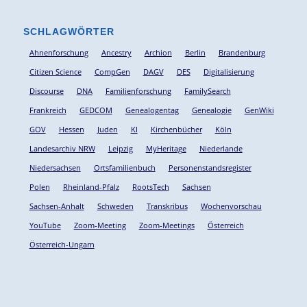
SCHLAGWÖRTER
Ahnenforschung
Ancestry
Archion
Berlin
Brandenburg
Citizen Science
CompGen
DAGV
DES
Digitalisierung
Discourse
DNA
Familienforschung
FamilySearch
Frankreich
GEDCOM
Genealogentag
Genealogie
GenWiki
GOV
Hessen
Juden
KI
Kirchenbücher
Köln
Landesarchiv NRW
Leipzig
MyHeritage
Niederlande
Niedersachsen
Ortsfamilienbuch
Personenstandsregister
Polen
Rheinland-Pfalz
RootsTech
Sachsen
Sachsen-Anhalt
Schweden
Transkribus
Wochenvorschau
YouTube
Zoom-Meeting
Zoom-Meetings
Österreich
Österreich-Ungarn