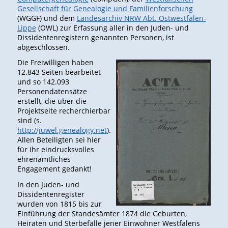
Gesellschaft für Genealogie und Familienforschung
(WGGF) und dem
Landesarchiv NRW Abt. Ostwestfalen-
Lippe
(OWL) zur Erfassung aller in den Juden- und
Dissidentenregistern genannten Personen, ist
abgeschlossen.
Die Freiwilligen haben
12.843 Seiten bearbeitet
und so 142.093
Personendatensätze
erstellt, die über die
Projektseite recherchierbar
sind (s.
http://juwel.genealogy.net
).
Allen Beteiligten sei hier
für ihr eindrucksvolles
ehrenamtliches
Engagement gedankt!
In den Juden- und
Dissidentenregister
wurden von 1815 bis zur
Einführung der Standesämter 1874 die Geburten,
Heiraten und Sterbefälle jener Einwohner Westfalens