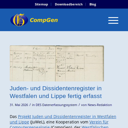
Sitemap
Downloadbereich
Blog
Juden- und Dissidentenregister in
Westfalen und Lippe fertig erfasst
/
/
31. Mai 2026
in
DES Datenerfassungssystem
von
News-Redaktion
Das
Projekt Juden und Dissidentenregister in Westfalen
und Lippe
(JuWeL), eine Kooperation vom
Verein für
Computergenealogie
(CompGen), der
Westfälischen